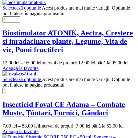
Selectează opțiunile
Acest produs are mai multe variații. Opțiunile
pot fi alese în pagina produsului.
Biostimulator ATONIK, Aectra, Crestere
si inradacinare plante, Legume, Vita de
vie, Pomi fructiferi
12,00
lei
–
95,00
lei
Interval de prețuri: 12,00 lei până la 95,00 lei
Adaugă la favorite
Selectează opțiunile
Acest produs are mai multe variații. Opțiunile
pot fi alese în pagina produsului.
Insecticid Foval CE Adama – Combate
Muște, Țânțari, Furnici, Gândaci
7,00
lei
–
53,00
lei
Interval de prețuri: 7,00 lei până la 53,00 lei
Adaugă la favorite