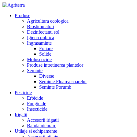
Produse
Agricultura ecologica
Biostimulatori
Dezinfectanti sol
Igiena publica
Ingrasaminte
Foliare
Solide
Moluscocide
Produse intretinerea plantelor
Seminte
Diverse
Seminte Floarea soarelui
Seminte Porumb
Pesticide
Erbicide
Fungicide
Insecticide
Irigatii
Accesorii irigatii
Banda picurare
Utilaje si echipamente
Accesorii utilaje