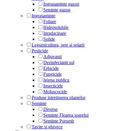
Ingrasaminte gazon
Seminte gazon
Ingrasaminte
Foliare
Hidrosolubile
Inradacinare
Solide
Legumicultura, sere si solarii
Pesticide
Adjuvanti
Dezinfectanti sol
Erbicide
Fungicide
Igiena publica
Insecticide
Moluscocide
Produse intretinerea plantelor
Seminte
Diverse
Seminte Floarea soarelui
Seminte Porumb
Tavite si ghivece