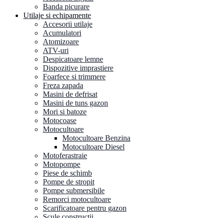
Banda picurare
Utilaje si echipamente
Accesorii utilaje
Acumulatori
Atomizoare
ATV-uri
Despicatoare lemne
Dispozitive imprastiere
Foarfece si trimmere
Freza zapada
Masini de defrisat
Masini de tuns gazon
Mori si batoze
Motocoase
Motocultoare
Motocultoare Benzina
Motocultoare Diesel
Motoferastraie
Motopompe
Piese de schimb
Pompe de stropit
Pompe submersibile
Remorci motocultoare
Scarificatoare pentru gazon
Scule constructii