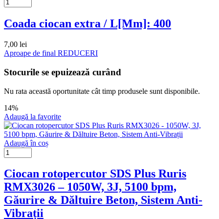
Coada ciocan extra / L[Mm]: 400
7,00
lei
Aproape de final
REDUCERI
Stocurile se epuizează curând
Nu rata această oportunitate cât timp produsele sunt disponibile.
14%
Adaugă la favorite
Adaugă în coș
Ciocan rotopercutor SDS Plus Ruris
RMX3026 – 1050W, 3J, 5100 bpm,
Găurire & Dăltuire Beton, Sistem Anti-
Vibrații