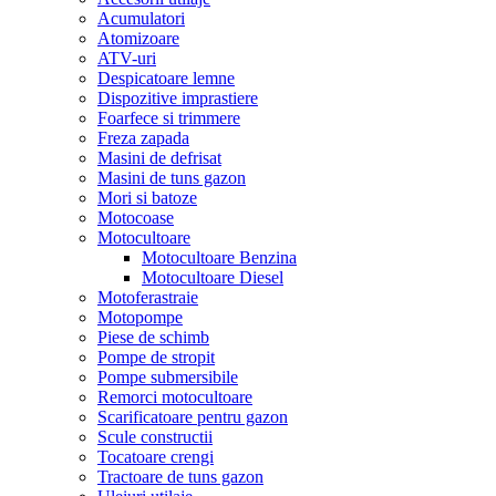
Acumulatori
Atomizoare
ATV-uri
Despicatoare lemne
Dispozitive imprastiere
Foarfece si trimmere
Freza zapada
Masini de defrisat
Masini de tuns gazon
Mori si batoze
Motocoase
Motocultoare
Motocultoare Benzina
Motocultoare Diesel
Motoferastraie
Motopompe
Piese de schimb
Pompe de stropit
Pompe submersibile
Remorci motocultoare
Scarificatoare pentru gazon
Scule constructii
Tocatoare crengi
Tractoare de tuns gazon