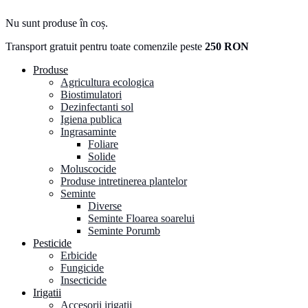
Nu sunt produse în coș.
Transport gratuit pentru toate comenzile peste
250 RON
Produse
Agricultura ecologica
Biostimulatori
Dezinfectanti sol
Igiena publica
Ingrasaminte
Foliare
Solide
Moluscocide
Produse intretinerea plantelor
Seminte
Diverse
Seminte Floarea soarelui
Seminte Porumb
Pesticide
Erbicide
Fungicide
Insecticide
Irigatii
Accesorii irigatii