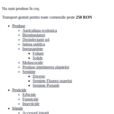
Nu sunt produse în coș.
Transport gratuit pentru toate comenzile peste
250 RON
Produse
Agricultura ecologica
Biostimulatori
Dezinfectanti sol
Igiena publica
Ingrasaminte
Foliare
Solide
Moluscocide
Produse intretinerea plantelor
Seminte
Diverse
Seminte Floarea soarelui
Seminte Porumb
Pesticide
Erbicide
Fungicide
Insecticide
Irigatii
Accesorii irigatii