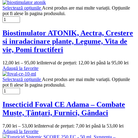
Selectează opțiunile
Acest produs are mai multe variații. Opțiunile
pot fi alese în pagina produsului.
Biostimulator ATONIK, Aectra, Crestere
si inradacinare plante, Legume, Vita de
vie, Pomi fructiferi
12,00
lei
–
95,00
lei
Interval de prețuri: 12,00 lei până la 95,00 lei
Adaugă la favorite
Selectează opțiunile
Acest produs are mai multe variații. Opțiunile
pot fi alese în pagina produsului.
Insecticid Foval CE Adama – Combate
Muște, Țânțari, Furnici, Gândaci
7,00
lei
–
53,00
lei
Interval de prețuri: 7,00 lei până la 53,00 lei
Adaugă la favorite