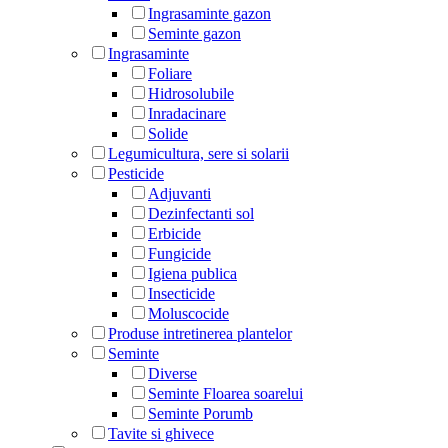
Ingrasaminte gazon
Seminte gazon
Ingrasaminte
Foliare
Hidrosolubile
Inradacinare
Solide
Legumicultura, sere si solarii
Pesticide
Adjuvanti
Dezinfectanti sol
Erbicide
Fungicide
Igiena publica
Insecticide
Moluscocide
Produse intretinerea plantelor
Seminte
Diverse
Seminte Floarea soarelui
Seminte Porumb
Tavite si ghivece