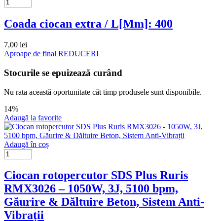
Coada ciocan extra / L[Mm]: 400
7,00
lei
Aproape de final
REDUCERI
Stocurile se epuizează curând
Nu rata această oportunitate cât timp produsele sunt disponibile.
14%
Adaugă la favorite
Adaugă în coș
Ciocan rotopercutor SDS Plus Ruris
RMX3026 – 1050W, 3J, 5100 bpm,
Găurire & Dăltuire Beton, Sistem Anti-
Vibrații