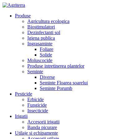
Produse
Agricultura ecologica
Biostimulatori
Dezinfectanti sol
Igiena publica
Ingrasaminte
Foliare
Solide
Moluscocide
Produse intretinerea plantelor
Seminte
Diverse
Seminte Floarea soarelui
Seminte Porumb
Pesticide
Erbicide
Fungicide
Insecticide
Irigatii
Accesorii irigatii
Banda picurare
Utilaje si echipamente
Accesorii utilaje