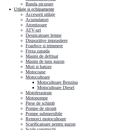
Banda picurare
Utilaje si echipamente
Accesorii utilaje
Acumulatori
Atomizoare
ATV-uri
Despicatoare lemne
Dispozitive imprastiere
Foarfece si trimmere
Freza zapada
Masini de defrisat
Masini de tuns gazon
Mori si batoze
Motocoase
Motocultoare
Motocultoare Benzina
Motocultoare Diesel
Motoferastraie
Motopompe
Piese de schimb
Pompe de stropit
Pompe submersibile
Remorci motocultoare
Scarificatoare pentru gazon
Scule constructii