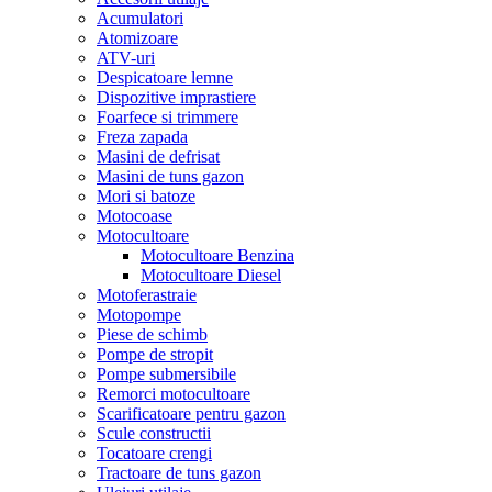
Acumulatori
Atomizoare
ATV-uri
Despicatoare lemne
Dispozitive imprastiere
Foarfece si trimmere
Freza zapada
Masini de defrisat
Masini de tuns gazon
Mori si batoze
Motocoase
Motocultoare
Motocultoare Benzina
Motocultoare Diesel
Motoferastraie
Motopompe
Piese de schimb
Pompe de stropit
Pompe submersibile
Remorci motocultoare
Scarificatoare pentru gazon
Scule constructii
Tocatoare crengi
Tractoare de tuns gazon