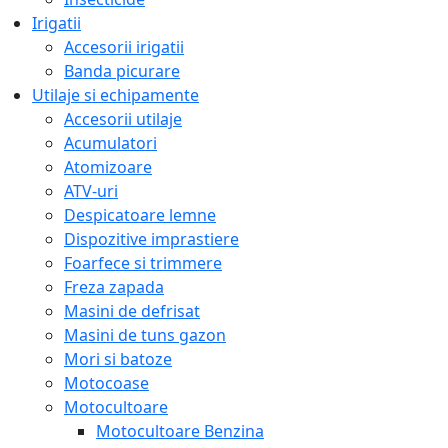
Irigatii
Accesorii irigatii
Banda picurare
Utilaje si echipamente
Accesorii utilaje
Acumulatori
Atomizoare
ATV-uri
Despicatoare lemne
Dispozitive imprastiere
Foarfece si trimmere
Freza zapada
Masini de defrisat
Masini de tuns gazon
Mori si batoze
Motocoase
Motocultoare
Motocultoare Benzina