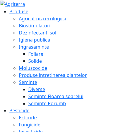
Produse
Agricultura ecologica
Biostimulatori
Dezinfectanti sol
Igiena publica
Ingrasaminte
Foliare
Solide
Moluscocide
Produse intretinerea plantelor
Seminte
Diverse
Seminte Floarea soarelui
Seminte Porumb
Pesticide
Erbicide
Fungicide
Insecticide