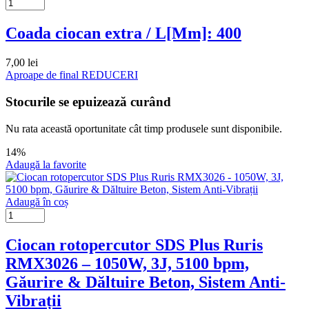
Coada ciocan extra / L[Mm]: 400
7,00
lei
Aproape de final
REDUCERI
Stocurile se epuizează curând
Nu rata această oportunitate cât timp produsele sunt disponibile.
14%
Adaugă la favorite
Adaugă în coș
Ciocan rotopercutor SDS Plus Ruris
RMX3026 – 1050W, 3J, 5100 bpm,
Găurire & Dăltuire Beton, Sistem Anti-
Vibrații