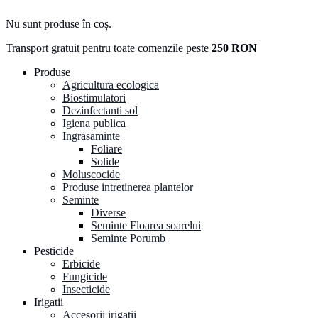
Nu sunt produse în coș.
Transport gratuit pentru toate comenzile peste
250 RON
Produse
Agricultura ecologica
Biostimulatori
Dezinfectanti sol
Igiena publica
Ingrasaminte
Foliare
Solide
Moluscocide
Produse intretinerea plantelor
Seminte
Diverse
Seminte Floarea soarelui
Seminte Porumb
Pesticide
Erbicide
Fungicide
Insecticide
Irigatii
Accesorii irigatii