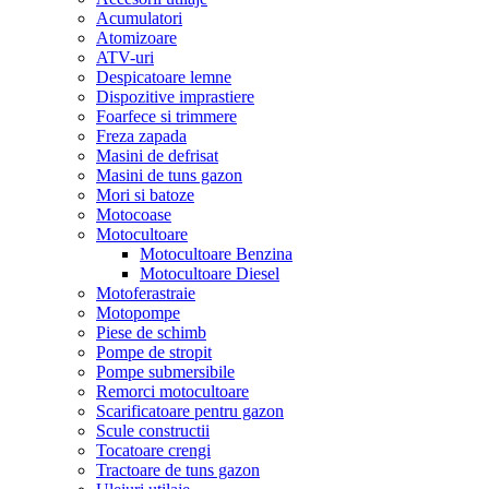
Acumulatori
Atomizoare
ATV-uri
Despicatoare lemne
Dispozitive imprastiere
Foarfece si trimmere
Freza zapada
Masini de defrisat
Masini de tuns gazon
Mori si batoze
Motocoase
Motocultoare
Motocultoare Benzina
Motocultoare Diesel
Motoferastraie
Motopompe
Piese de schimb
Pompe de stropit
Pompe submersibile
Remorci motocultoare
Scarificatoare pentru gazon
Scule constructii
Tocatoare crengi
Tractoare de tuns gazon