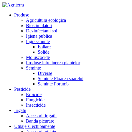
Produse
Agricultura ecologica
Biostimulatori
Dezinfectanti sol
Igiena publica
Ingrasaminte
Foliare
Solide
Moluscocide
Produse intretinerea plantelor
Seminte
Diverse
Seminte Floarea soarelui
Seminte Porumb
Pesticide
Erbicide
Fungicide
Insecticide
Irigatii
Accesorii irigatii
Banda picurare
Utilaje si echipamente
Accesorii utilaje