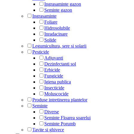
Ingrasaminte gazon
Seminte gazon
Ingrasaminte
Foliare
Hidrosolubile
Inradacinare
Solide
Legumicultura, sere si solarii
Pesticide
Adjuvanti
Dezinfectanti sol
Erbicide
Fungicide
Igiena publica
Insecticide
Moluscocide
Produse intretinerea plantelor
Seminte
Diverse
Seminte Floarea soarelui
Seminte Porumb
Tavite si ghivece