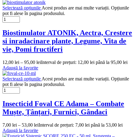
Selectează opțiunile
Acest produs are mai multe variații. Opțiunile
pot fi alese în pagina produsului.
Biostimulator ATONIK, Aectra, Crestere
si inradacinare plante, Legume, Vita de
vie, Pomi fructiferi
12,00
lei
–
95,00
lei
Interval de prețuri: 12,00 lei până la 95,00 lei
Adaugă la favorite
Selectează opțiunile
Acest produs are mai multe variații. Opțiunile
pot fi alese în pagina produsului.
Insecticid Foval CE Adama – Combate
Muște, Țânțari, Furnici, Gândaci
7,00
lei
–
53,00
lei
Interval de prețuri: 7,00 lei până la 53,00 lei
Adaugă la favorite