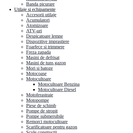
Banda picurare
Utilaje si echipamente
Accesorii utilaje
Acumulatori
Atomizoare
ATV-uri
Despicatoare lemne
Dispozitive imprastiere
Foarfece si trimmere
Freza zapada
Masini de defrisat
Masini de tuns gazon
Mori si batoze
Motocoase
Motocultoare
Motocultoare Benzina
Motocultoare Diesel
Motoferastraie
Motopompe
Piese de schimb
Pompe de stropit
Pompe submersibile
Remorci motocultoare
Scarificatoare pentru gazon
Scule constructii