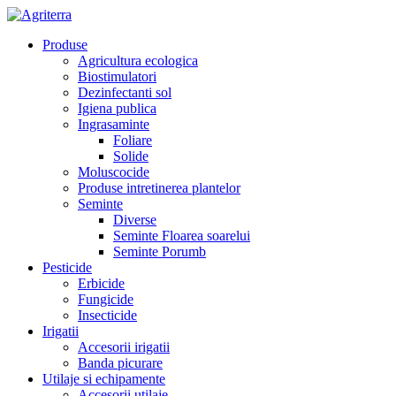
Produse
Agricultura ecologica
Biostimulatori
Dezinfectanti sol
Igiena publica
Ingrasaminte
Foliare
Solide
Moluscocide
Produse intretinerea plantelor
Seminte
Diverse
Seminte Floarea soarelui
Seminte Porumb
Pesticide
Erbicide
Fungicide
Insecticide
Irigatii
Accesorii irigatii
Banda picurare
Utilaje si echipamente
Accesorii utilaje