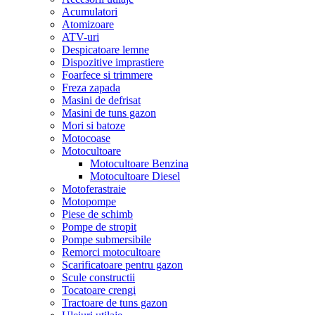
Acumulatori
Atomizoare
ATV-uri
Despicatoare lemne
Dispozitive imprastiere
Foarfece si trimmere
Freza zapada
Masini de defrisat
Masini de tuns gazon
Mori si batoze
Motocoase
Motocultoare
Motocultoare Benzina
Motocultoare Diesel
Motoferastraie
Motopompe
Piese de schimb
Pompe de stropit
Pompe submersibile
Remorci motocultoare
Scarificatoare pentru gazon
Scule constructii
Tocatoare crengi
Tractoare de tuns gazon