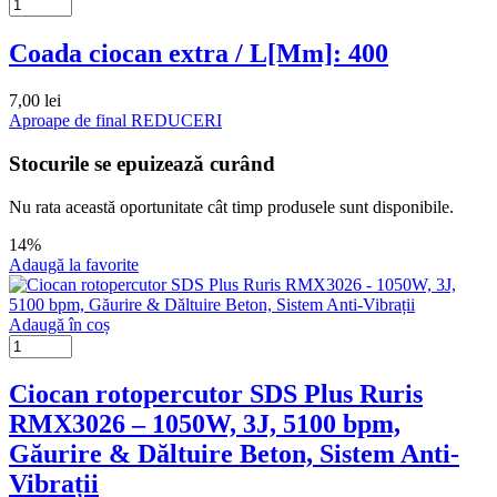
Coada ciocan extra / L[Mm]: 400
7,00
lei
Aproape de final
REDUCERI
Stocurile se epuizează curând
Nu rata această oportunitate cât timp produsele sunt disponibile.
14%
Adaugă la favorite
Adaugă în coș
Ciocan rotopercutor SDS Plus Ruris
RMX3026 – 1050W, 3J, 5100 bpm,
Găurire & Dăltuire Beton, Sistem Anti-
Vibrații