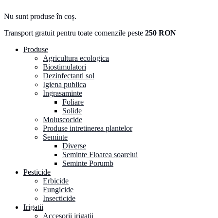
Nu sunt produse în coș.
Transport gratuit pentru toate comenzile peste
250 RON
Produse
Agricultura ecologica
Biostimulatori
Dezinfectanti sol
Igiena publica
Ingrasaminte
Foliare
Solide
Moluscocide
Produse intretinerea plantelor
Seminte
Diverse
Seminte Floarea soarelui
Seminte Porumb
Pesticide
Erbicide
Fungicide
Insecticide
Irigatii
Accesorii irigatii