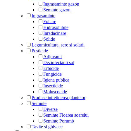
Ingrasaminte gazon
Seminte gazon
Ingrasaminte
Foliare
Hidrosolubile
Inradacinare
Solide
Legumicultura, sere si solarii
Pesticide
Adjuvanti
Dezinfectanti sol
Erbicide
Fungicide
Igiena publica
Insecticide
Moluscocide
Produse intretinerea plantelor
Seminte
Diverse
Seminte Floarea soarelui
Seminte Porumb
Tavite si ghivece