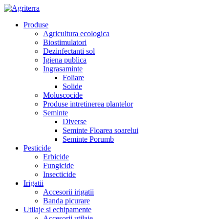
Produse
Agricultura ecologica
Biostimulatori
Dezinfectanti sol
Igiena publica
Ingrasaminte
Foliare
Solide
Moluscocide
Produse intretinerea plantelor
Seminte
Diverse
Seminte Floarea soarelui
Seminte Porumb
Pesticide
Erbicide
Fungicide
Insecticide
Irigatii
Accesorii irigatii
Banda picurare
Utilaje si echipamente
Accesorii utilaje