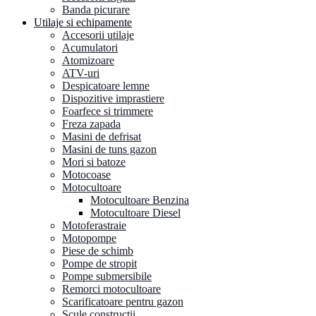
Banda picurare
Utilaje si echipamente
Accesorii utilaje
Acumulatori
Atomizoare
ATV-uri
Despicatoare lemne
Dispozitive imprastiere
Foarfece si trimmere
Freza zapada
Masini de defrisat
Masini de tuns gazon
Mori si batoze
Motocoase
Motocultoare
Motocultoare Benzina
Motocultoare Diesel
Motoferastraie
Motopompe
Piese de schimb
Pompe de stropit
Pompe submersibile
Remorci motocultoare
Scarificatoare pentru gazon
Scule constructii