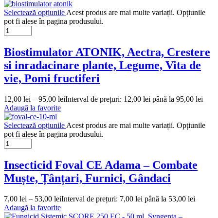
Selectează opțiunile
Acest produs are mai multe variații. Opțiunile
pot fi alese în pagina produsului.
Biostimulator ATONIK, Aectra, Crestere
si inradacinare plante, Legume, Vita de
vie, Pomi fructiferi
12,00
lei
–
95,00
lei
Interval de prețuri: 12,00 lei până la 95,00 lei
Adaugă la favorite
Selectează opțiunile
Acest produs are mai multe variații. Opțiunile
pot fi alese în pagina produsului.
Insecticid Foval CE Adama – Combate
Muște, Țânțari, Furnici, Gândaci
7,00
lei
–
53,00
lei
Interval de prețuri: 7,00 lei până la 53,00 lei
Adaugă la favorite