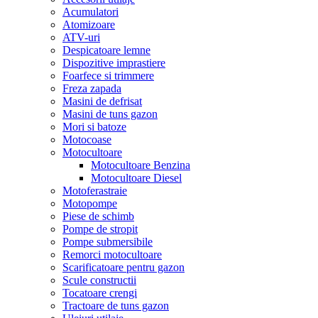
Acumulatori
Atomizoare
ATV-uri
Despicatoare lemne
Dispozitive imprastiere
Foarfece si trimmere
Freza zapada
Masini de defrisat
Masini de tuns gazon
Mori si batoze
Motocoase
Motocultoare
Motocultoare Benzina
Motocultoare Diesel
Motoferastraie
Motopompe
Piese de schimb
Pompe de stropit
Pompe submersibile
Remorci motocultoare
Scarificatoare pentru gazon
Scule constructii
Tocatoare crengi
Tractoare de tuns gazon