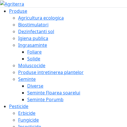
Produse
Agricultura ecologica
Biostimulatori
Dezinfectanti sol
Igiena publica
Ingrasaminte
Foliare
Solide
Moluscocide
Produse intretinerea plantelor
Seminte
Diverse
Seminte Floarea soarelui
Seminte Porumb
Pesticide
Erbicide
Fungicide
Insecticide