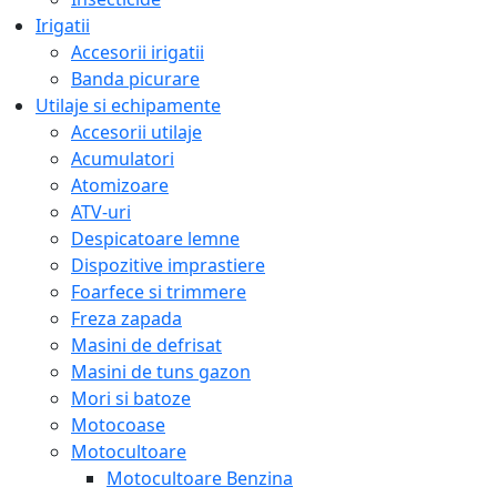
Irigatii
Accesorii irigatii
Banda picurare
Utilaje si echipamente
Accesorii utilaje
Acumulatori
Atomizoare
ATV-uri
Despicatoare lemne
Dispozitive imprastiere
Foarfece si trimmere
Freza zapada
Masini de defrisat
Masini de tuns gazon
Mori si batoze
Motocoase
Motocultoare
Motocultoare Benzina