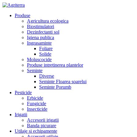
Produse
Agricultura ecologica
Biostimulatori
Dezinfectanti sol
Igiena publica
Ingrasaminte
Foliare
Solide
Moluscocide
Produse intretinerea plantelor
Seminte
Diverse
Seminte Floarea soarelui
Seminte Porumb
Pesticide
Erbicide
Fungicide
Insecticide
Irigatii
Accesorii irigatii
Banda picurare
Utilaje si echipamente
Accesorii utilaje