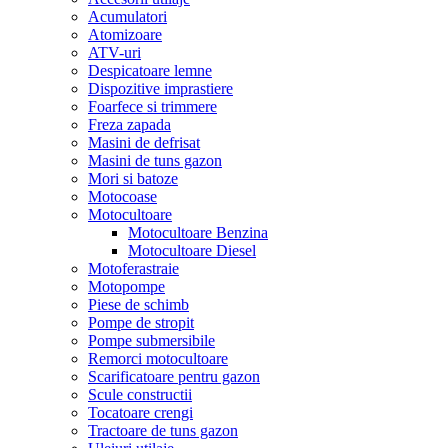
Acumulatori
Atomizoare
ATV-uri
Despicatoare lemne
Dispozitive imprastiere
Foarfece si trimmere
Freza zapada
Masini de defrisat
Masini de tuns gazon
Mori si batoze
Motocoase
Motocultoare
Motocultoare Benzina
Motocultoare Diesel
Motoferastraie
Motopompe
Piese de schimb
Pompe de stropit
Pompe submersibile
Remorci motocultoare
Scarificatoare pentru gazon
Scule constructii
Tocatoare crengi
Tractoare de tuns gazon