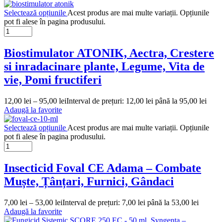
Selectează opțiunile
Acest produs are mai multe variații. Opțiunile
pot fi alese în pagina produsului.
Biostimulator ATONIK, Aectra, Crestere
si inradacinare plante, Legume, Vita de
vie, Pomi fructiferi
12,00
lei
–
95,00
lei
Interval de prețuri: 12,00 lei până la 95,00 lei
Adaugă la favorite
Selectează opțiunile
Acest produs are mai multe variații. Opțiunile
pot fi alese în pagina produsului.
Insecticid Foval CE Adama – Combate
Muște, Țânțari, Furnici, Gândaci
7,00
lei
–
53,00
lei
Interval de prețuri: 7,00 lei până la 53,00 lei
Adaugă la favorite