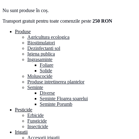
Nu sunt produse în coș.
Transport gratuit pentru toate comenzile peste
250 RON
Produse
Agricultura ecologica
Biostimulatori
Dezinfectanti sol
Igiena publica
Ingrasaminte
Foliare
Solide
Moluscocide
Produse intretinerea plantelor
Seminte
Diverse
Seminte Floarea soarelui
Seminte Porumb
Pesticide
Erbicide
Fungicide
Insecticide
Irigatii
Accesorii irigatii