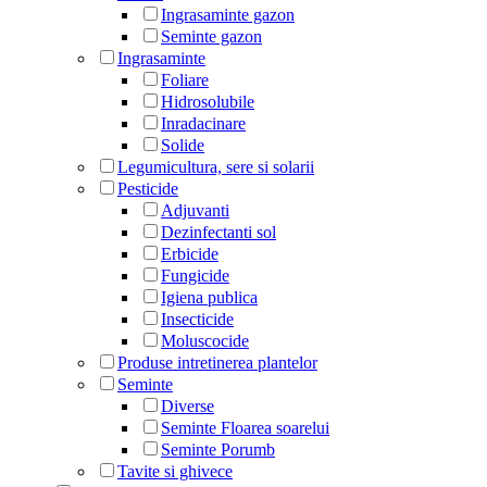
Ingrasaminte gazon
Seminte gazon
Ingrasaminte
Foliare
Hidrosolubile
Inradacinare
Solide
Legumicultura, sere si solarii
Pesticide
Adjuvanti
Dezinfectanti sol
Erbicide
Fungicide
Igiena publica
Insecticide
Moluscocide
Produse intretinerea plantelor
Seminte
Diverse
Seminte Floarea soarelui
Seminte Porumb
Tavite si ghivece