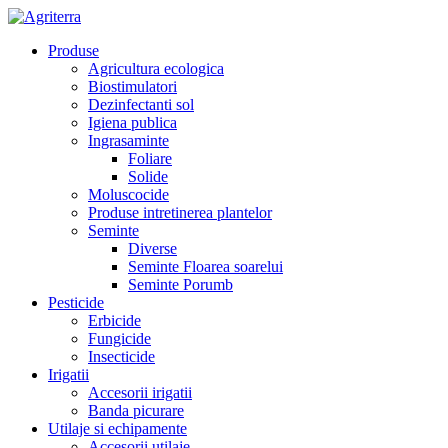
Produse
Agricultura ecologica
Biostimulatori
Dezinfectanti sol
Igiena publica
Ingrasaminte
Foliare
Solide
Moluscocide
Produse intretinerea plantelor
Seminte
Diverse
Seminte Floarea soarelui
Seminte Porumb
Pesticide
Erbicide
Fungicide
Insecticide
Irigatii
Accesorii irigatii
Banda picurare
Utilaje si echipamente
Accesorii utilaje