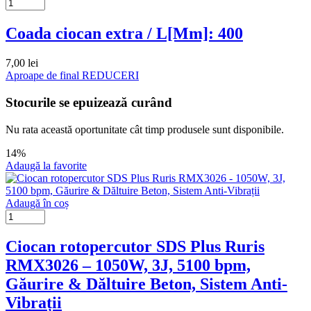
Coada ciocan extra / L[Mm]: 400
7,00
lei
Aproape de final
REDUCERI
Stocurile se epuizează curând
Nu rata această oportunitate cât timp produsele sunt disponibile.
14%
Adaugă la favorite
Adaugă în coș
Ciocan rotopercutor SDS Plus Ruris
RMX3026 – 1050W, 3J, 5100 bpm,
Găurire & Dăltuire Beton, Sistem Anti-
Vibrații