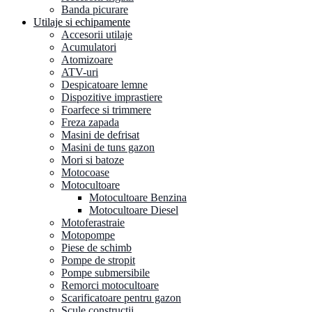
Banda picurare
Utilaje si echipamente
Accesorii utilaje
Acumulatori
Atomizoare
ATV-uri
Despicatoare lemne
Dispozitive imprastiere
Foarfece si trimmere
Freza zapada
Masini de defrisat
Masini de tuns gazon
Mori si batoze
Motocoase
Motocultoare
Motocultoare Benzina
Motocultoare Diesel
Motoferastraie
Motopompe
Piese de schimb
Pompe de stropit
Pompe submersibile
Remorci motocultoare
Scarificatoare pentru gazon
Scule constructii