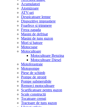
Acumulatori
Atomizoare
ATV-uri
Despicatoare lemne
Dispozitive imprastiere
Foarfece si trimmere
Freza zapada
Masini de defrisat
Masini de tuns gazon
Mori si batoze
Motocoase
Motocultoare
Motocultoare Benzina
Motocultoare Diesel
Motoferastraie
Motopompe
Piese de schimb
Pompe de stropit
Pompe submersibile
Remorci motocultoare
Scarificatoare pentru gazon
Scule constructii
Tocatoare crengi
Tractoare de tuns gazon