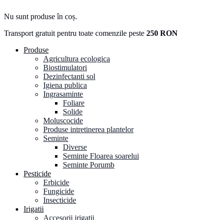
Nu sunt produse în coș.
Transport gratuit pentru toate comenzile peste
250 RON
Produse
Agricultura ecologica
Biostimulatori
Dezinfectanti sol
Igiena publica
Ingrasaminte
Foliare
Solide
Moluscocide
Produse intretinerea plantelor
Seminte
Diverse
Seminte Floarea soarelui
Seminte Porumb
Pesticide
Erbicide
Fungicide
Insecticide
Irigatii
Accesorii irigatii