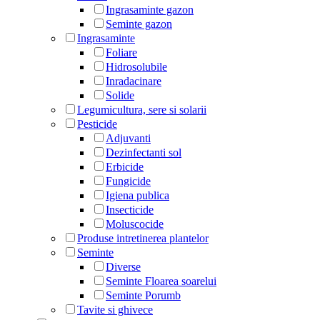
Ingrasaminte gazon
Seminte gazon
Ingrasaminte
Foliare
Hidrosolubile
Inradacinare
Solide
Legumicultura, sere si solarii
Pesticide
Adjuvanti
Dezinfectanti sol
Erbicide
Fungicide
Igiena publica
Insecticide
Moluscocide
Produse intretinerea plantelor
Seminte
Diverse
Seminte Floarea soarelui
Seminte Porumb
Tavite si ghivece