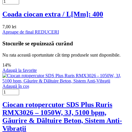
Coada ciocan extra / L[Mm]: 400
7,00
lei
Aproape de final
REDUCERI
Stocurile se epuizează curând
Nu rata această oportunitate cât timp produsele sunt disponibile.
14%
Adaugă la favorite
Adaugă în coș
Ciocan rotopercutor SDS Plus Ruris
RMX3026 – 1050W, 3J, 5100 bpm,
Găurire & Dăltuire Beton, Sistem Anti-
Vibrații