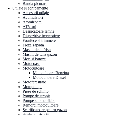
Banda picurare
Utilaje si echipamente
Accesorii utilaje
Acumulatori
Atomizoare
ATV-uri
Despicatoare lemne
Dispozitive imprastiere
Foarfece si trimmere
Freza zapada
Masini de defrisat
Masini de tuns gazon
Mori si batoze
Motocoase
Motocultoare
Motocultoare Benzina
Motocultoare Diesel
Motoferastraie
Motopompe
Piese de schimb
Pompe de stropit
Pompe submersibile
Remorci motocultoare
Scarificatoare pentru gazon
Scule constructii