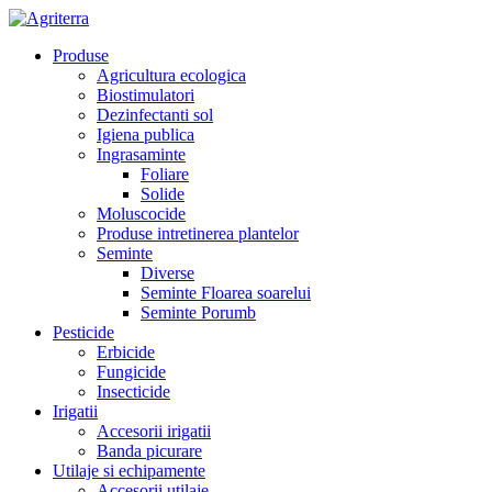
Produse
Agricultura ecologica
Biostimulatori
Dezinfectanti sol
Igiena publica
Ingrasaminte
Foliare
Solide
Moluscocide
Produse intretinerea plantelor
Seminte
Diverse
Seminte Floarea soarelui
Seminte Porumb
Pesticide
Erbicide
Fungicide
Insecticide
Irigatii
Accesorii irigatii
Banda picurare
Utilaje si echipamente
Accesorii utilaje