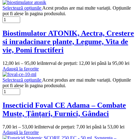
Selectează opțiunile
Acest produs are mai multe variații. Opțiunile
pot fi alese în pagina produsului.
Biostimulator ATONIK, Aectra, Crestere
si inradacinare plante, Legume, Vita de
vie, Pomi fructiferi
12,00
lei
–
95,00
lei
Interval de prețuri: 12,00 lei până la 95,00 lei
Adaugă la favorite
Selectează opțiunile
Acest produs are mai multe variații. Opțiunile
pot fi alese în pagina produsului.
Insecticid Foval CE Adama – Combate
Muște, Țânțari, Furnici, Gândaci
7,00
lei
–
53,00
lei
Interval de prețuri: 7,00 lei până la 53,00 lei
Adaugă la favorite