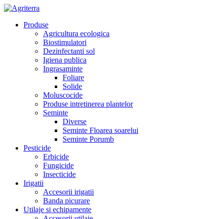
Produse
Agricultura ecologica
Biostimulatori
Dezinfectanti sol
Igiena publica
Ingrasaminte
Foliare
Solide
Moluscocide
Produse intretinerea plantelor
Seminte
Diverse
Seminte Floarea soarelui
Seminte Porumb
Pesticide
Erbicide
Fungicide
Insecticide
Irigatii
Accesorii irigatii
Banda picurare
Utilaje si echipamente
Accesorii utilaje