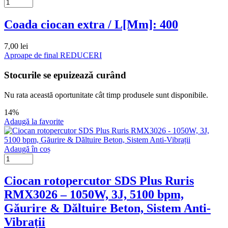
Coada ciocan extra / L[Mm]: 400
7,00
lei
Aproape de final
REDUCERI
Stocurile se epuizează curând
Nu rata această oportunitate cât timp produsele sunt disponibile.
14%
Adaugă la favorite
Adaugă în coș
Ciocan rotopercutor SDS Plus Ruris
RMX3026 – 1050W, 3J, 5100 bpm,
Găurire & Dăltuire Beton, Sistem Anti-
Vibrații