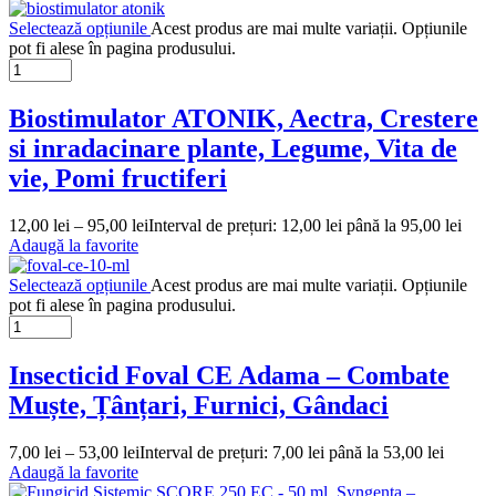
Selectează opțiunile
Acest produs are mai multe variații. Opțiunile
pot fi alese în pagina produsului.
Biostimulator ATONIK, Aectra, Crestere
si inradacinare plante, Legume, Vita de
vie, Pomi fructiferi
12,00
lei
–
95,00
lei
Interval de prețuri: 12,00 lei până la 95,00 lei
Adaugă la favorite
Selectează opțiunile
Acest produs are mai multe variații. Opțiunile
pot fi alese în pagina produsului.
Insecticid Foval CE Adama – Combate
Muște, Țânțari, Furnici, Gândaci
7,00
lei
–
53,00
lei
Interval de prețuri: 7,00 lei până la 53,00 lei
Adaugă la favorite