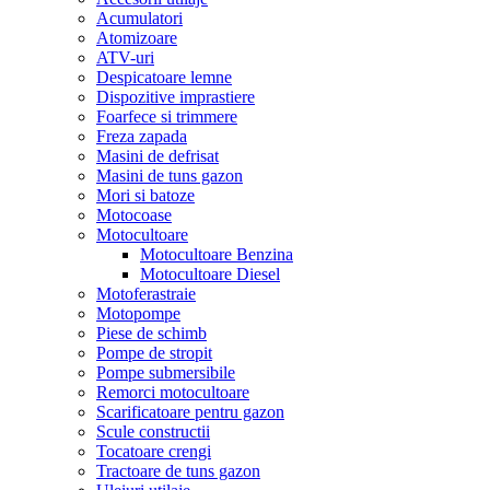
Acumulatori
Atomizoare
ATV-uri
Despicatoare lemne
Dispozitive imprastiere
Foarfece si trimmere
Freza zapada
Masini de defrisat
Masini de tuns gazon
Mori si batoze
Motocoase
Motocultoare
Motocultoare Benzina
Motocultoare Diesel
Motoferastraie
Motopompe
Piese de schimb
Pompe de stropit
Pompe submersibile
Remorci motocultoare
Scarificatoare pentru gazon
Scule constructii
Tocatoare crengi
Tractoare de tuns gazon