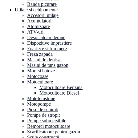
Banda picurare
Utilaje si echipamente
Accesorii utilaje
Acumulatori
Atomizoare
ATV-uri
Despicatoare lemne
Dispozitive imprastiere
Foarfece si trimmere
Freza zapada
Masini de defrisat
Masini de tuns gazon
Mori si batoze
Motocoase
Motocultoare
Motocultoare Benzina
Motocultoare Diesel
Motoferastraie
Motopompe
Piese de schimb
Pompe de stropit
Pompe submersibile
Remorci motocultoare
Scarificatoare pentru gazon
Scule constructii