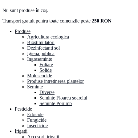
Nu sunt produse în coș.
Transport gratuit pentru toate comenzile peste
250 RON
Produse
Agricultura ecologica
Biostimulatori
Dezinfectanti sol
Igiena publica
Ingrasaminte
Foliare
Solide
Moluscocide
Produse intretinerea plantelor
Seminte
Diverse
Seminte Floarea soarelui
Seminte Porumb
Pesticide
Erbicide
Fungicide
Insecticide
Irigatii
Accesorii irigatii