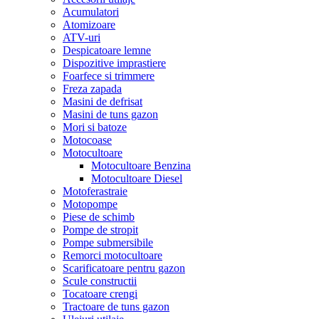
Acumulatori
Atomizoare
ATV-uri
Despicatoare lemne
Dispozitive imprastiere
Foarfece si trimmere
Freza zapada
Masini de defrisat
Masini de tuns gazon
Mori si batoze
Motocoase
Motocultoare
Motocultoare Benzina
Motocultoare Diesel
Motoferastraie
Motopompe
Piese de schimb
Pompe de stropit
Pompe submersibile
Remorci motocultoare
Scarificatoare pentru gazon
Scule constructii
Tocatoare crengi
Tractoare de tuns gazon