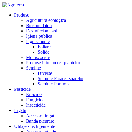
Produse
Agricultura ecologica
Biostimulatori
Dezinfectanti sol
Igiena publica
Ingrasaminte
Foliare
Solide
Moluscocide
Produse intretinerea plantelor
Seminte
Diverse
Seminte Floarea soarelui
Seminte Porumb
Pesticide
Erbicide
Fungicide
Insecticide
Irigatii
Accesorii irigatii
Banda picurare
Utilaje si echipamente
Accesorii utilaje