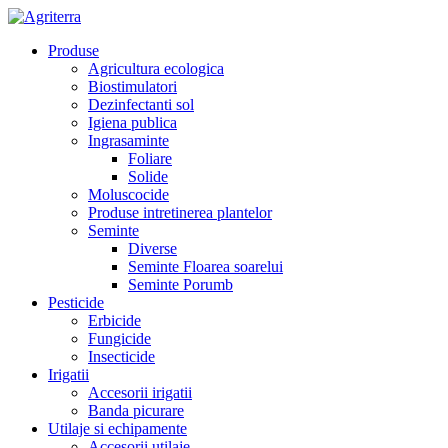
Produse
Agricultura ecologica
Biostimulatori
Dezinfectanti sol
Igiena publica
Ingrasaminte
Foliare
Solide
Moluscocide
Produse intretinerea plantelor
Seminte
Diverse
Seminte Floarea soarelui
Seminte Porumb
Pesticide
Erbicide
Fungicide
Insecticide
Irigatii
Accesorii irigatii
Banda picurare
Utilaje si echipamente
Accesorii utilaje