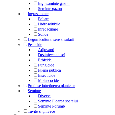
Ingrasaminte gazon
Seminte gazon
Ingrasaminte
Foliare
Hidrosolubile
Inradacinare
Solide
Legumicultura, sere si solarii
Pesticide
Adjuvanti
Dezinfectanti sol
Erbicide
Fungicide
Igiena publica
Insecticide
Moluscocide
Produse intretinerea plantelor
Seminte
Diverse
Seminte Floarea soarelui
Seminte Porumb
Tavite si ghivece