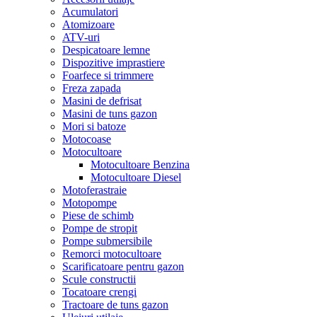
Acumulatori
Atomizoare
ATV-uri
Despicatoare lemne
Dispozitive imprastiere
Foarfece si trimmere
Freza zapada
Masini de defrisat
Masini de tuns gazon
Mori si batoze
Motocoase
Motocultoare
Motocultoare Benzina
Motocultoare Diesel
Motoferastraie
Motopompe
Piese de schimb
Pompe de stropit
Pompe submersibile
Remorci motocultoare
Scarificatoare pentru gazon
Scule constructii
Tocatoare crengi
Tractoare de tuns gazon