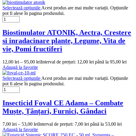
Selectează opțiunile
Acest produs are mai multe variații. Opțiunile
pot fi alese în pagina produsului.
Biostimulator ATONIK, Aectra, Crestere
si inradacinare plante, Legume, Vita de
vie, Pomi fructiferi
12,00
lei
–
95,00
lei
Interval de prețuri: 12,00 lei până la 95,00 lei
Adaugă la favorite
Selectează opțiunile
Acest produs are mai multe variații. Opțiunile
pot fi alese în pagina produsului.
Insecticid Foval CE Adama – Combate
Muște, Țânțari, Furnici, Gândaci
7,00
lei
–
53,00
lei
Interval de prețuri: 7,00 lei până la 53,00 lei
Adaugă la favorite