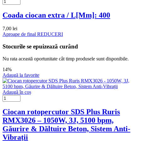
Coada ciocan extra / L[Mm]: 400
7,00
lei
Aproape de final
REDUCERI
Stocurile se epuizează curând
Nu rata această oportunitate cât timp produsele sunt disponibile.
14%
Adaugă la favorite
Adaugă în coș
Ciocan rotopercutor SDS Plus Ruris
RMX3026 – 1050W, 3J, 5100 bpm,
Găurire & Dăltuire Beton, Sistem Anti-
Vibrații