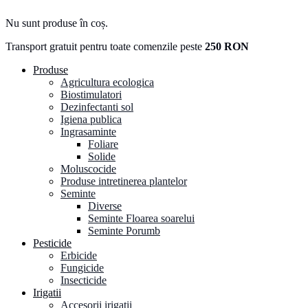
Nu sunt produse în coș.
Transport gratuit pentru toate comenzile peste
250 RON
Produse
Agricultura ecologica
Biostimulatori
Dezinfectanti sol
Igiena publica
Ingrasaminte
Foliare
Solide
Moluscocide
Produse intretinerea plantelor
Seminte
Diverse
Seminte Floarea soarelui
Seminte Porumb
Pesticide
Erbicide
Fungicide
Insecticide
Irigatii
Accesorii irigatii