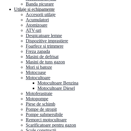
Banda picurare
Utilaje si echipamente
Accesorii utilaje
Acumulatori
Atomizoare
ATV-uri
Despicatoare lemne
Dispozitive imprastiere
Foarfece si trimmere
Freza zapada
Masini de defrisat
Masini de tuns gazon
Mori si batoze
Motocoase
Motocultoare
Motocultoare Benzina
Motocultoare Diesel
Motoferastraie
Motopompe
Piese de schimb
Pompe de stropit
Pompe submersibile
Remorci motocultoare
Scarificatoare pentru gazon
Scule constructii