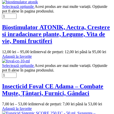
Selectează opțiunile
Acest produs are mai multe variații. Opțiunile
pot fi alese în pagina produsului.
Biostimulator ATONIK, Aectra, Crestere
si inradacinare plante, Legume, Vita de
vie, Pomi fructiferi
12,00
lei
–
95,00
lei
Interval de prețuri: 12,00 lei până la 95,00 lei
Adaugă la favorite
Selectează opțiunile
Acest produs are mai multe variații. Opțiunile
pot fi alese în pagina produsului.
Insecticid Foval CE Adama – Combate
Muște, Țânțari, Furnici, Gândaci
7,00
lei
–
53,00
lei
Interval de prețuri: 7,00 lei până la 53,00 lei
Adaugă la favorite