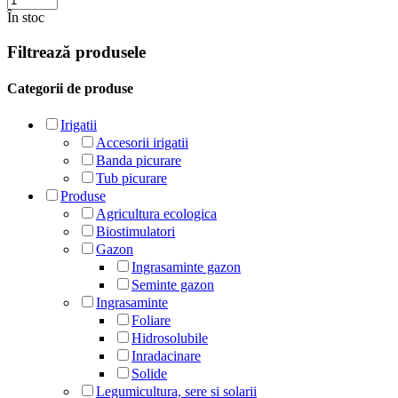
În stoc
Filtrează produsele
Categorii de produse
Irigatii
Accesorii irigatii
Banda picurare
Tub picurare
Produse
Agricultura ecologica
Biostimulatori
Gazon
Ingrasaminte gazon
Seminte gazon
Ingrasaminte
Foliare
Hidrosolubile
Inradacinare
Solide
Legumicultura, sere si solarii