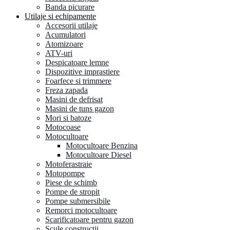
Banda picurare
Utilaje si echipamente
Accesorii utilaje
Acumulatori
Atomizoare
ATV-uri
Despicatoare lemne
Dispozitive imprastiere
Foarfece si trimmere
Freza zapada
Masini de defrisat
Masini de tuns gazon
Mori si batoze
Motocoase
Motocultoare
Motocultoare Benzina
Motocultoare Diesel
Motoferastraie
Motopompe
Piese de schimb
Pompe de stropit
Pompe submersibile
Remorci motocultoare
Scarificatoare pentru gazon
Scule constructii