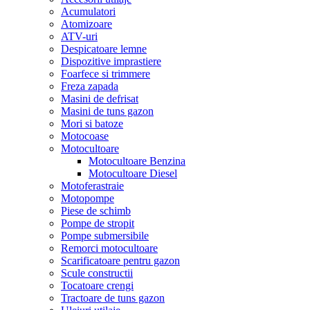
Acumulatori
Atomizoare
ATV-uri
Despicatoare lemne
Dispozitive imprastiere
Foarfece si trimmere
Freza zapada
Masini de defrisat
Masini de tuns gazon
Mori si batoze
Motocoase
Motocultoare
Motocultoare Benzina
Motocultoare Diesel
Motoferastraie
Motopompe
Piese de schimb
Pompe de stropit
Pompe submersibile
Remorci motocultoare
Scarificatoare pentru gazon
Scule constructii
Tocatoare crengi
Tractoare de tuns gazon