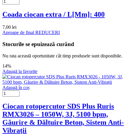
Coada ciocan extra / L[Mm]: 400
7,00
lei
Aproape de final
REDUCERI
Stocurile se epuizează curând
Nu rata această oportunitate cât timp produsele sunt disponibile.
14%
Adaugă la favorite
Adaugă în coș
Ciocan rotopercutor SDS Plus Ruris
RMX3026 – 1050W, 3J, 5100 bpm,
Găurire & Dăltuire Beton, Sistem Anti-
Vibrații