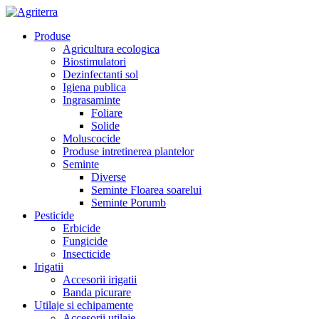
Produse
Agricultura ecologica
Biostimulatori
Dezinfectanti sol
Igiena publica
Ingrasaminte
Foliare
Solide
Moluscocide
Produse intretinerea plantelor
Seminte
Diverse
Seminte Floarea soarelui
Seminte Porumb
Pesticide
Erbicide
Fungicide
Insecticide
Irigatii
Accesorii irigatii
Banda picurare
Utilaje si echipamente
Accesorii utilaje