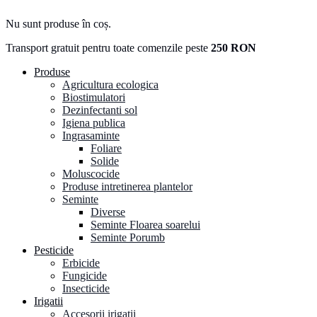
Nu sunt produse în coș.
Transport gratuit pentru toate comenzile peste
250 RON
Produse
Agricultura ecologica
Biostimulatori
Dezinfectanti sol
Igiena publica
Ingrasaminte
Foliare
Solide
Moluscocide
Produse intretinerea plantelor
Seminte
Diverse
Seminte Floarea soarelui
Seminte Porumb
Pesticide
Erbicide
Fungicide
Insecticide
Irigatii
Accesorii irigatii