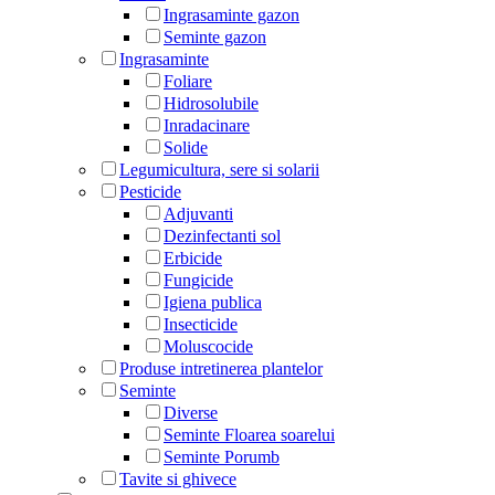
Ingrasaminte gazon
Seminte gazon
Ingrasaminte
Foliare
Hidrosolubile
Inradacinare
Solide
Legumicultura, sere si solarii
Pesticide
Adjuvanti
Dezinfectanti sol
Erbicide
Fungicide
Igiena publica
Insecticide
Moluscocide
Produse intretinerea plantelor
Seminte
Diverse
Seminte Floarea soarelui
Seminte Porumb
Tavite si ghivece