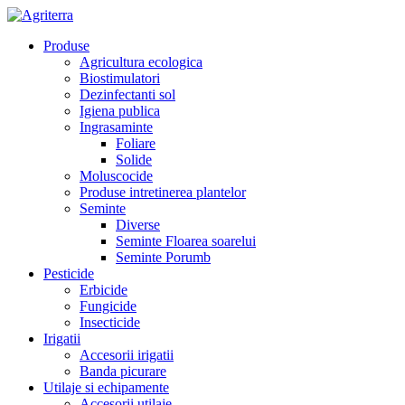
Produse
Agricultura ecologica
Biostimulatori
Dezinfectanti sol
Igiena publica
Ingrasaminte
Foliare
Solide
Moluscocide
Produse intretinerea plantelor
Seminte
Diverse
Seminte Floarea soarelui
Seminte Porumb
Pesticide
Erbicide
Fungicide
Insecticide
Irigatii
Accesorii irigatii
Banda picurare
Utilaje si echipamente
Accesorii utilaje