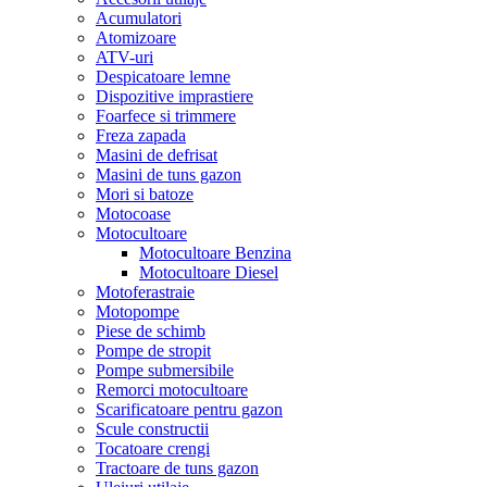
Acumulatori
Atomizoare
ATV-uri
Despicatoare lemne
Dispozitive imprastiere
Foarfece si trimmere
Freza zapada
Masini de defrisat
Masini de tuns gazon
Mori si batoze
Motocoase
Motocultoare
Motocultoare Benzina
Motocultoare Diesel
Motoferastraie
Motopompe
Piese de schimb
Pompe de stropit
Pompe submersibile
Remorci motocultoare
Scarificatoare pentru gazon
Scule constructii
Tocatoare crengi
Tractoare de tuns gazon