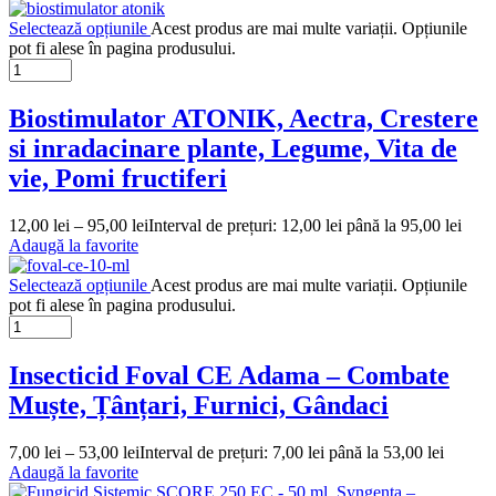
Selectează opțiunile
Acest produs are mai multe variații. Opțiunile
pot fi alese în pagina produsului.
Biostimulator ATONIK, Aectra, Crestere
si inradacinare plante, Legume, Vita de
vie, Pomi fructiferi
12,00
lei
–
95,00
lei
Interval de prețuri: 12,00 lei până la 95,00 lei
Adaugă la favorite
Selectează opțiunile
Acest produs are mai multe variații. Opțiunile
pot fi alese în pagina produsului.
Insecticid Foval CE Adama – Combate
Muște, Țânțari, Furnici, Gândaci
7,00
lei
–
53,00
lei
Interval de prețuri: 7,00 lei până la 53,00 lei
Adaugă la favorite