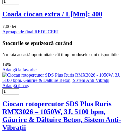
Coada ciocan extra / L[Mm]: 400
7,00
lei
Aproape de final
REDUCERI
Stocurile se epuizează curând
Nu rata această oportunitate cât timp produsele sunt disponibile.
14%
Adaugă la favorite
Adaugă în coș
Ciocan rotopercutor SDS Plus Ruris
RMX3026 – 1050W, 3J, 5100 bpm,
Găurire & Dăltuire Beton, Sistem Anti-
Vibrații