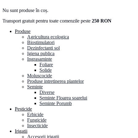
Nu sunt produse în coș.
Transport gratuit pentru toate comenzile peste
250 RON
Produse
Agricultura ecologica
Biostimulatori
Dezinfectanti sol
Igiena publica
Ingrasaminte
Foliare
Solide
Moluscocide
Produse intretinerea plantelor
Seminte
Diverse
Seminte Floarea soarelui
Seminte Porumb
Pesticide
Erbicide
Fungicide
Insecticide
Irigatii
Accesorii irigatii