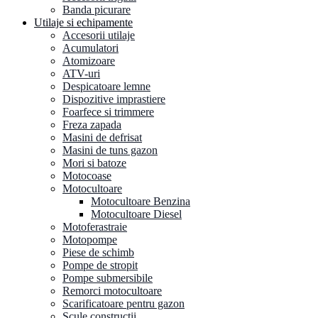
Banda picurare
Utilaje si echipamente
Accesorii utilaje
Acumulatori
Atomizoare
ATV-uri
Despicatoare lemne
Dispozitive imprastiere
Foarfece si trimmere
Freza zapada
Masini de defrisat
Masini de tuns gazon
Mori si batoze
Motocoase
Motocultoare
Motocultoare Benzina
Motocultoare Diesel
Motoferastraie
Motopompe
Piese de schimb
Pompe de stropit
Pompe submersibile
Remorci motocultoare
Scarificatoare pentru gazon
Scule constructii