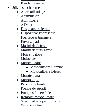
Banda picurare
Utilaje si echipamente
Accesorii utilaje
Acumulatori
Atomizoare
ATV-uri
Despicatoare lemne
Dispozitive imprastiere
Foarfece si trimmere
Freza zapada
Masini de defrisat
Masini de tuns gazon
Mori si batoze
Motocoase
Motocultoare
Motocultoare Benzina
Motocultoare Diesel
Motoferastraie
Motopompe
Piese de schimb
Pompe de stropit
Pompe submersibile
Remorci motocultoare
Scarificatoare pentru gazon
Scule constructii