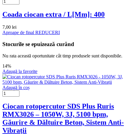
Coada ciocan extra / L[Mm]: 400
7,00
lei
Aproape de final
REDUCERI
Stocurile se epuizează curând
Nu rata această oportunitate cât timp produsele sunt disponibile.
14%
Adaugă la favorite
Adaugă în coș
Ciocan rotopercutor SDS Plus Ruris
RMX3026 – 1050W, 3J, 5100 bpm,
Găurire & Dăltuire Beton, Sistem Anti-
Vibrații