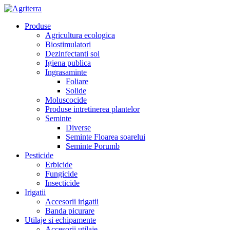
Produse
Agricultura ecologica
Biostimulatori
Dezinfectanti sol
Igiena publica
Ingrasaminte
Foliare
Solide
Moluscocide
Produse intretinerea plantelor
Seminte
Diverse
Seminte Floarea soarelui
Seminte Porumb
Pesticide
Erbicide
Fungicide
Insecticide
Irigatii
Accesorii irigatii
Banda picurare
Utilaje si echipamente
Accesorii utilaje