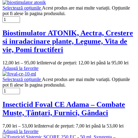
Selectează opțiunile
Acest produs are mai multe variații. Opțiunile
pot fi alese în pagina produsului.
Biostimulator ATONIK, Aectra, Crestere
si inradacinare plante, Legume, Vita de
vie, Pomi fructiferi
12,00
lei
–
95,00
lei
Interval de prețuri: 12,00 lei până la 95,00 lei
Adaugă la favorite
Selectează opțiunile
Acest produs are mai multe variații. Opțiunile
pot fi alese în pagina produsului.
Insecticid Foval CE Adama – Combate
Muște, Țânțari, Furnici, Gândaci
7,00
lei
–
53,00
lei
Interval de prețuri: 7,00 lei până la 53,00 lei
Adaugă la favorite