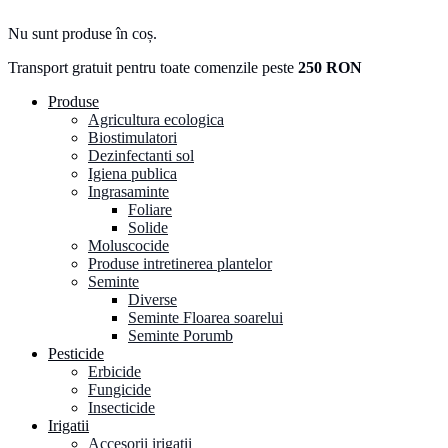
Nu sunt produse în coș.
Transport gratuit pentru toate comenzile peste
250 RON
Produse
Agricultura ecologica
Biostimulatori
Dezinfectanti sol
Igiena publica
Ingrasaminte
Foliare
Solide
Moluscocide
Produse intretinerea plantelor
Seminte
Diverse
Seminte Floarea soarelui
Seminte Porumb
Pesticide
Erbicide
Fungicide
Insecticide
Irigatii
Accesorii irigatii