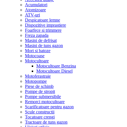
Acumulatori
Atomizoare
ATV-uri
Despicatoare lemne
Dispozitive imprastiere
Foarfece si trimmere
Freza zapada
Masini de defrisat
Masini de tuns gazon
Mori si batoze
Motocoase
Motocultoare
Motocultoare Benzina
Motocultoare Diesel
Motoferastraie
Motopompe
Piese de schimb
Pompe de stropit
Pompe submersibile
Remorci motocultoare
Scarificatoare pentru gazon
Scule constructii
Tocatoare crengi
Tractoare de tuns gazon