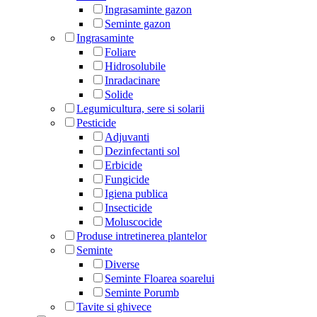
Ingrasaminte gazon
Seminte gazon
Ingrasaminte
Foliare
Hidrosolubile
Inradacinare
Solide
Legumicultura, sere si solarii
Pesticide
Adjuvanti
Dezinfectanti sol
Erbicide
Fungicide
Igiena publica
Insecticide
Moluscocide
Produse intretinerea plantelor
Seminte
Diverse
Seminte Floarea soarelui
Seminte Porumb
Tavite si ghivece