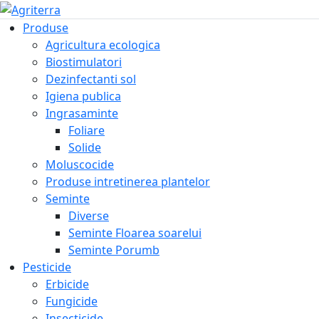
Produse
Agricultura ecologica
Biostimulatori
Dezinfectanti sol
Igiena publica
Ingrasaminte
Foliare
Solide
Moluscocide
Produse intretinerea plantelor
Seminte
Diverse
Seminte Floarea soarelui
Seminte Porumb
Pesticide
Erbicide
Fungicide
Insecticide