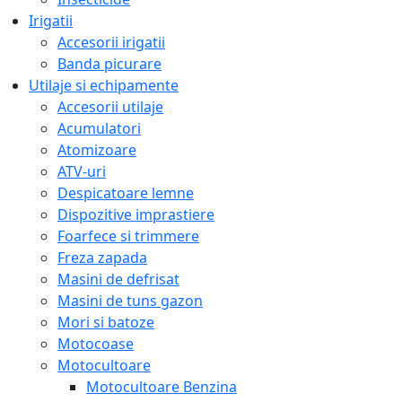
Irigatii
Accesorii irigatii
Banda picurare
Utilaje si echipamente
Accesorii utilaje
Acumulatori
Atomizoare
ATV-uri
Despicatoare lemne
Dispozitive imprastiere
Foarfece si trimmere
Freza zapada
Masini de defrisat
Masini de tuns gazon
Mori si batoze
Motocoase
Motocultoare
Motocultoare Benzina