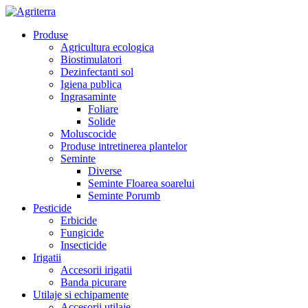
Produse
Agricultura ecologica
Biostimulatori
Dezinfectanti sol
Igiena publica
Ingrasaminte
Foliare
Solide
Moluscocide
Produse intretinerea plantelor
Seminte
Diverse
Seminte Floarea soarelui
Seminte Porumb
Pesticide
Erbicide
Fungicide
Insecticide
Irigatii
Accesorii irigatii
Banda picurare
Utilaje si echipamente
Accesorii utilaje