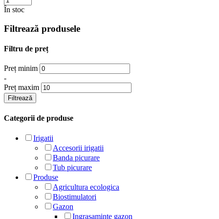
În stoc
Filtrează produsele
Filtru de preț
Preț minim
-
Preț maxim
Filtrează
Categorii de produse
Irigatii
Accesorii irigatii
Banda picurare
Tub picurare
Produse
Agricultura ecologica
Biostimulatori
Gazon
Ingrasaminte gazon