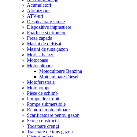
Acumulatori
Atomizoare
ATV-uri
Despicatoare lemne
Dispozitive imprastiere
Foarfece si trimmere
Freza zapada
Masini de defrisat
Masini de tuns gazon
Mori si batoze
Motocoase
Motocultoare
Motocultoare Benzina
Motocultoare Diesel
Motoferastraie
Motopompe
Piese de schimb
Pompe de stropit
Pompe submersibile
Remorci motocultoare
Scarificatoare pentru gazon
Scule constructii
Tocatoare crengi
Tractoare de tuns gazon