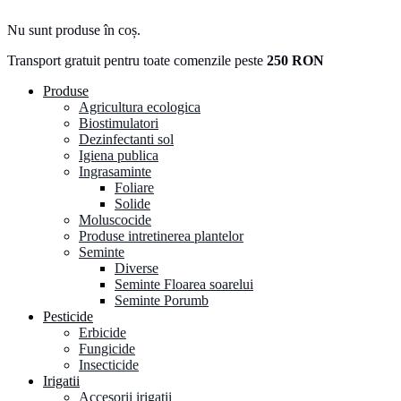
Nu sunt produse în coș.
Transport gratuit pentru toate comenzile peste
250 RON
Produse
Agricultura ecologica
Biostimulatori
Dezinfectanti sol
Igiena publica
Ingrasaminte
Foliare
Solide
Moluscocide
Produse intretinerea plantelor
Seminte
Diverse
Seminte Floarea soarelui
Seminte Porumb
Pesticide
Erbicide
Fungicide
Insecticide
Irigatii
Accesorii irigatii