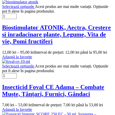
Selectează opțiunile
Acest produs are mai multe variații. Opțiunile
pot fi alese în pagina produsului.
Biostimulator ATONIK, Aectra, Crestere
si inradacinare plante, Legume, Vita de
vie, Pomi fructiferi
12,00
lei
–
95,00
lei
Interval de prețuri: 12,00 lei până la 95,00 lei
Adaugă la favorite
Selectează opțiunile
Acest produs are mai multe variații. Opțiunile
pot fi alese în pagina produsului.
Insecticid Foval CE Adama – Combate
Muște, Țânțari, Furnici, Gândaci
7,00
lei
–
53,00
lei
Interval de prețuri: 7,00 lei până la 53,00 lei
Adaugă la favorite