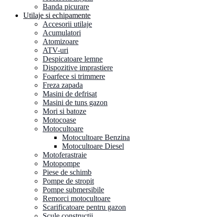
Banda picurare
Utilaje si echipamente
Accesorii utilaje
Acumulatori
Atomizoare
ATV-uri
Despicatoare lemne
Dispozitive imprastiere
Foarfece si trimmere
Freza zapada
Masini de defrisat
Masini de tuns gazon
Mori si batoze
Motocoase
Motocultoare
Motocultoare Benzina
Motocultoare Diesel
Motoferastraie
Motopompe
Piese de schimb
Pompe de stropit
Pompe submersibile
Remorci motocultoare
Scarificatoare pentru gazon
Scule constructii