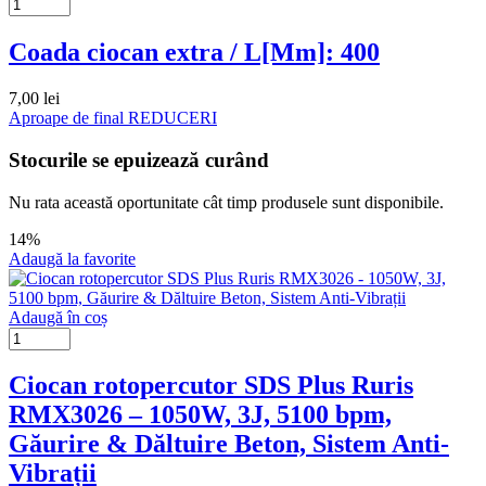
Coada ciocan extra / L[Mm]: 400
7,00
lei
Aproape de final
REDUCERI
Stocurile se epuizează curând
Nu rata această oportunitate cât timp produsele sunt disponibile.
14%
Adaugă la favorite
Adaugă în coș
Ciocan rotopercutor SDS Plus Ruris
RMX3026 – 1050W, 3J, 5100 bpm,
Găurire & Dăltuire Beton, Sistem Anti-
Vibrații