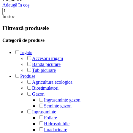
Adaugă în coș
În stoc
Filtrează produsele
Categorii de produse
Irigatii
Accesorii irigatii
Banda picurare
Tub picurare
Produse
Agricultura ecologica
Biostimulatori
Gazon
Ingrasaminte gazon
Seminte gazon
Ingrasaminte
Foliare
Hidrosolubile
Inradacinare