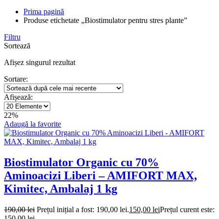
Prima pagină
Produse etichetate „Biostimulator pentru stres plante”
Filtru
Sortează
Afișez singurul rezultat
Sortare:
Afișează:
22%
Adaugă la favorite
Biostimulator Organic cu 70%
Aminoacizi Liberi – AMIFORT MAX,
Kimitec, Ambalaj 1 kg
190,00
lei
Prețul inițial a fost: 190,00 lei.
150,00
lei
Prețul curent este:
150,00 lei.