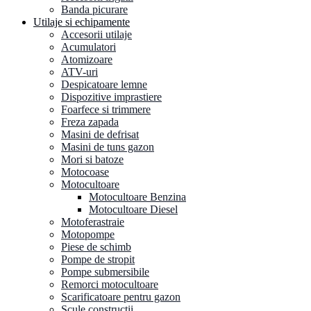
Banda picurare
Utilaje si echipamente
Accesorii utilaje
Acumulatori
Atomizoare
ATV-uri
Despicatoare lemne
Dispozitive imprastiere
Foarfece si trimmere
Freza zapada
Masini de defrisat
Masini de tuns gazon
Mori si batoze
Motocoase
Motocultoare
Motocultoare Benzina
Motocultoare Diesel
Motoferastraie
Motopompe
Piese de schimb
Pompe de stropit
Pompe submersibile
Remorci motocultoare
Scarificatoare pentru gazon
Scule constructii