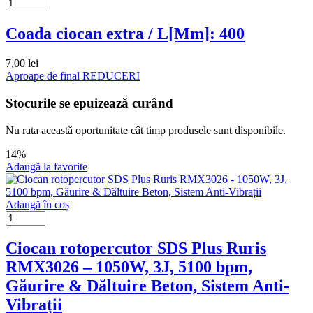
Coada ciocan extra / L[Mm]: 400
7,00
lei
Aproape de final
REDUCERI
Stocurile se epuizează curând
Nu rata această oportunitate cât timp produsele sunt disponibile.
14%
Adaugă la favorite
Adaugă în coș
Ciocan rotopercutor SDS Plus Ruris
RMX3026 – 1050W, 3J, 5100 bpm,
Găurire & Dăltuire Beton, Sistem Anti-
Vibrații