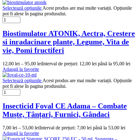
Selectează opțiunile
Acest produs are mai multe variații. Opțiunile
pot fi alese în pagina produsului.
Biostimulator ATONIK, Aectra, Crestere
si inradacinare plante, Legume, Vita de
vie, Pomi fructiferi
12,00
lei
–
95,00
lei
Interval de prețuri: 12,00 lei până la 95,00 lei
Adaugă la favorite
Selectează opțiunile
Acest produs are mai multe variații. Opțiunile
pot fi alese în pagina produsului.
Insecticid Foval CE Adama – Combate
Muște, Țânțari, Furnici, Gândaci
7,00
lei
–
53,00
lei
Interval de prețuri: 7,00 lei până la 53,00 lei
Adaugă la favorite