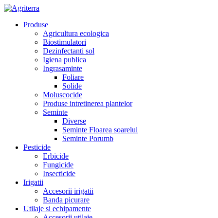
Produse
Agricultura ecologica
Biostimulatori
Dezinfectanti sol
Igiena publica
Ingrasaminte
Foliare
Solide
Moluscocide
Produse intretinerea plantelor
Seminte
Diverse
Seminte Floarea soarelui
Seminte Porumb
Pesticide
Erbicide
Fungicide
Insecticide
Irigatii
Accesorii irigatii
Banda picurare
Utilaje si echipamente
Accesorii utilaje