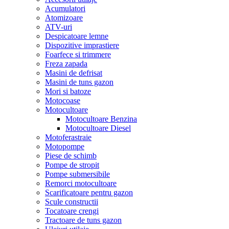
Acumulatori
Atomizoare
ATV-uri
Despicatoare lemne
Dispozitive imprastiere
Foarfece si trimmere
Freza zapada
Masini de defrisat
Masini de tuns gazon
Mori si batoze
Motocoase
Motocultoare
Motocultoare Benzina
Motocultoare Diesel
Motoferastraie
Motopompe
Piese de schimb
Pompe de stropit
Pompe submersibile
Remorci motocultoare
Scarificatoare pentru gazon
Scule constructii
Tocatoare crengi
Tractoare de tuns gazon