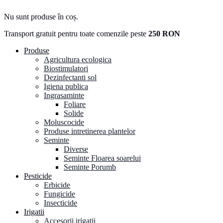
Nu sunt produse în coș.
Transport gratuit pentru toate comenzile peste
250 RON
Produse
Agricultura ecologica
Biostimulatori
Dezinfectanti sol
Igiena publica
Ingrasaminte
Foliare
Solide
Moluscocide
Produse intretinerea plantelor
Seminte
Diverse
Seminte Floarea soarelui
Seminte Porumb
Pesticide
Erbicide
Fungicide
Insecticide
Irigatii
Accesorii irigatii