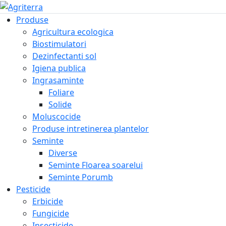
Produse
Agricultura ecologica
Biostimulatori
Dezinfectanti sol
Igiena publica
Ingrasaminte
Foliare
Solide
Moluscocide
Produse intretinerea plantelor
Seminte
Diverse
Seminte Floarea soarelui
Seminte Porumb
Pesticide
Erbicide
Fungicide
Insecticide