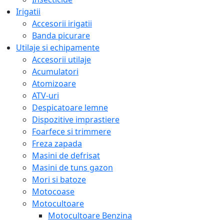
Irigatii
Accesorii irigatii
Banda picurare
Utilaje si echipamente
Accesorii utilaje
Acumulatori
Atomizoare
ATV-uri
Despicatoare lemne
Dispozitive imprastiere
Foarfece si trimmere
Freza zapada
Masini de defrisat
Masini de tuns gazon
Mori si batoze
Motocoase
Motocultoare
Motocultoare Benzina