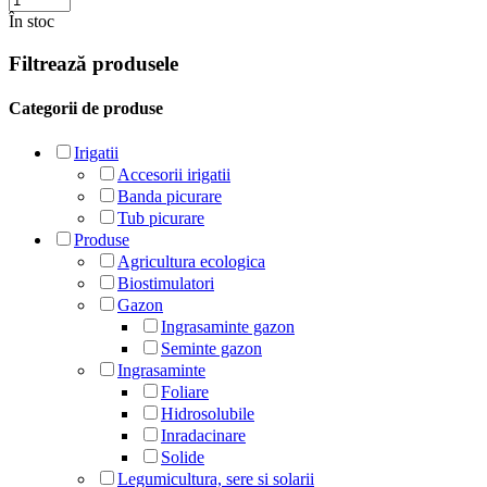
În stoc
Filtrează produsele
Categorii de produse
Irigatii
Accesorii irigatii
Banda picurare
Tub picurare
Produse
Agricultura ecologica
Biostimulatori
Gazon
Ingrasaminte gazon
Seminte gazon
Ingrasaminte
Foliare
Hidrosolubile
Inradacinare
Solide
Legumicultura, sere si solarii