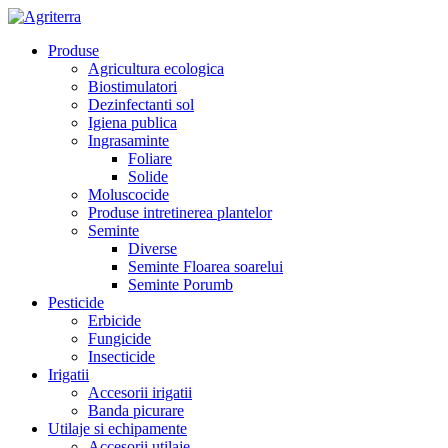
Produse
Agricultura ecologica
Biostimulatori
Dezinfectanti sol
Igiena publica
Ingrasaminte
Foliare
Solide
Moluscocide
Produse intretinerea plantelor
Seminte
Diverse
Seminte Floarea soarelui
Seminte Porumb
Pesticide
Erbicide
Fungicide
Insecticide
Irigatii
Accesorii irigatii
Banda picurare
Utilaje si echipamente
Accesorii utilaje