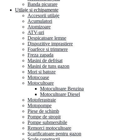
Banda picurare
Utilaje si echipamente
Accesorii utilaje
Acumulatori
Atomizoare
ATV-uri
Despicatoare lemne
Dispozitive imprastiere
Foarfece si trimmere
Freza zapada
Masini de defrisat
Masini de tuns gazon
Mori si batoze
Motocoase
Motocultoare
Motocultoare Benzina
Motocultoare Diesel
Motoferastraie
Motopompe
Piese de schimb
Pompe de stropit
Pompe submersibile
Remorci motocultoare
Scarificatoare pentru gazon
Scule constructii