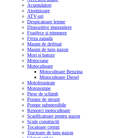
Acumulatori
Atomizoare
ATV-uri
Despicatoare lemne
Dispozitive imprastiere
Foarfece si trimmere
Freza zapada
Masini de defrisat
Masini de tuns gazon
Mori si batoze
Motocoase
Motocultoare
Motocultoare Benzina
Motocultoare Diesel
Motoferastraie
Motopompe
Piese de schimb
Pompe de stropit
Pompe submersibile
Remorci motocultoare
Scarificatoare pentru gazon
Scule constructii
Tocatoare crengi
Tractoare de tuns gazon