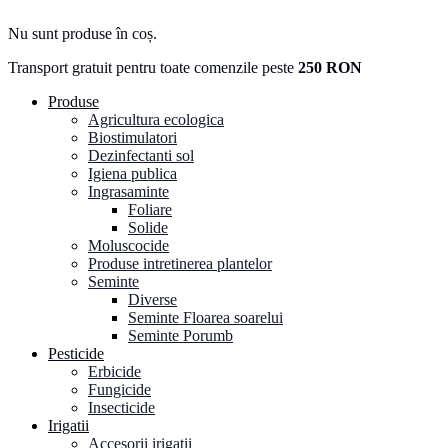
Nu sunt produse în coș.
Transport gratuit pentru toate comenzile peste
250 RON
Produse
Agricultura ecologica
Biostimulatori
Dezinfectanti sol
Igiena publica
Ingrasaminte
Foliare
Solide
Moluscocide
Produse intretinerea plantelor
Seminte
Diverse
Seminte Floarea soarelui
Seminte Porumb
Pesticide
Erbicide
Fungicide
Insecticide
Irigatii
Accesorii irigatii