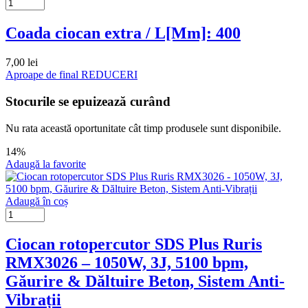
Coada ciocan extra / L[Mm]: 400
7,00
lei
Aproape de final
REDUCERI
Stocurile se epuizează curând
Nu rata această oportunitate cât timp produsele sunt disponibile.
14%
Adaugă la favorite
Adaugă în coș
Ciocan rotopercutor SDS Plus Ruris
RMX3026 – 1050W, 3J, 5100 bpm,
Găurire & Dăltuire Beton, Sistem Anti-
Vibrații