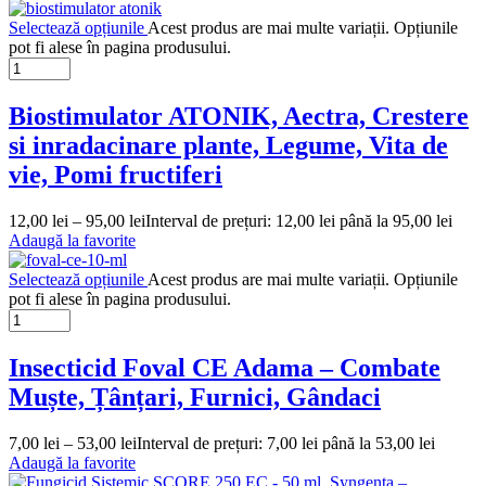
Selectează opțiunile
Acest produs are mai multe variații. Opțiunile
pot fi alese în pagina produsului.
Biostimulator ATONIK, Aectra, Crestere
si inradacinare plante, Legume, Vita de
vie, Pomi fructiferi
12,00
lei
–
95,00
lei
Interval de prețuri: 12,00 lei până la 95,00 lei
Adaugă la favorite
Selectează opțiunile
Acest produs are mai multe variații. Opțiunile
pot fi alese în pagina produsului.
Insecticid Foval CE Adama – Combate
Muște, Țânțari, Furnici, Gândaci
7,00
lei
–
53,00
lei
Interval de prețuri: 7,00 lei până la 53,00 lei
Adaugă la favorite