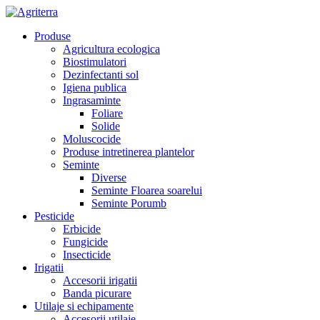
Produse
Agricultura ecologica
Biostimulatori
Dezinfectanti sol
Igiena publica
Ingrasaminte
Foliare
Solide
Moluscocide
Produse intretinerea plantelor
Seminte
Diverse
Seminte Floarea soarelui
Seminte Porumb
Pesticide
Erbicide
Fungicide
Insecticide
Irigatii
Accesorii irigatii
Banda picurare
Utilaje si echipamente
Accesorii utilaje