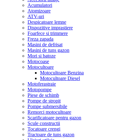
Acumulatori
Atomizoare
ATV-uri
Despicatoare lemne
Dispozitive imprastiere
Foarfece si trimmere
Freza zapada
Masini de defrisat
Masini de tuns gazon
Mori si batoze
Motocoase
Motocultoare
Motocultoare Benzina
Motocultoare Diesel
Motoferastraie
Motopompe
Piese de schimb
Pompe de stropit
Pompe submersibile
Remorci motocultoare
Scarificatoare pentru gazon
Scule constructii
Tocatoare crengi
Tractoare de tuns gazon