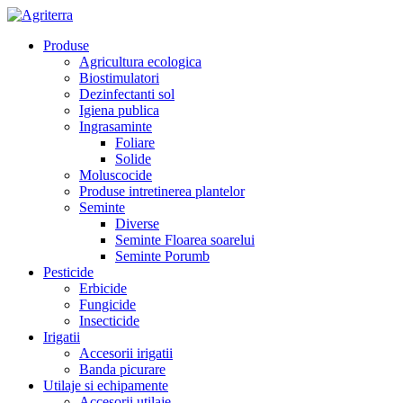
Produse
Agricultura ecologica
Biostimulatori
Dezinfectanti sol
Igiena publica
Ingrasaminte
Foliare
Solide
Moluscocide
Produse intretinerea plantelor
Seminte
Diverse
Seminte Floarea soarelui
Seminte Porumb
Pesticide
Erbicide
Fungicide
Insecticide
Irigatii
Accesorii irigatii
Banda picurare
Utilaje si echipamente
Accesorii utilaje