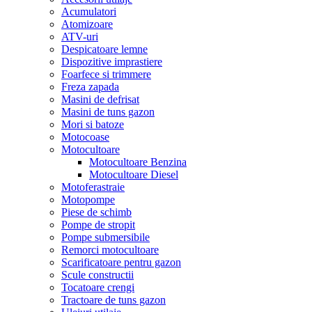
Acumulatori
Atomizoare
ATV-uri
Despicatoare lemne
Dispozitive imprastiere
Foarfece si trimmere
Freza zapada
Masini de defrisat
Masini de tuns gazon
Mori si batoze
Motocoase
Motocultoare
Motocultoare Benzina
Motocultoare Diesel
Motoferastraie
Motopompe
Piese de schimb
Pompe de stropit
Pompe submersibile
Remorci motocultoare
Scarificatoare pentru gazon
Scule constructii
Tocatoare crengi
Tractoare de tuns gazon