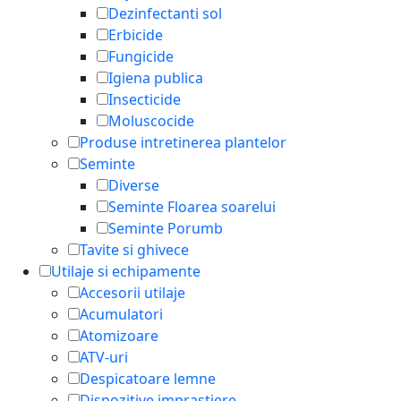
Dezinfectanti sol
Erbicide
Fungicide
Igiena publica
Insecticide
Moluscocide
Produse intretinerea plantelor
Seminte
Diverse
Seminte Floarea soarelui
Seminte Porumb
Tavite si ghivece
Utilaje si echipamente
Accesorii utilaje
Acumulatori
Atomizoare
ATV-uri
Despicatoare lemne
Dispozitive imprastiere