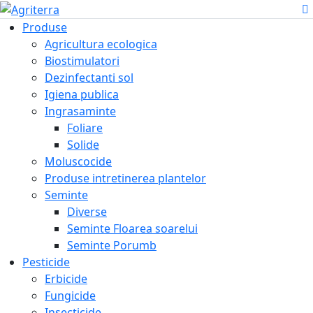
Produse
Agricultura ecologica
Biostimulatori
Dezinfectanti sol
Igiena publica
Ingrasaminte
Foliare
Solide
Moluscocide
Produse intretinerea plantelor
Seminte
Diverse
Seminte Floarea soarelui
Seminte Porumb
Pesticide
Erbicide
Fungicide
Insecticide