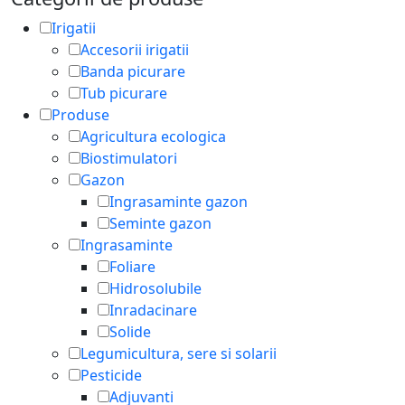
Irigatii
Accesorii irigatii
Banda picurare
Tub picurare
Produse
Agricultura ecologica
Biostimulatori
Gazon
Ingrasaminte gazon
Seminte gazon
Ingrasaminte
Foliare
Hidrosolubile
Inradacinare
Solide
Legumicultura, sere si solarii
Pesticide
Adjuvanti