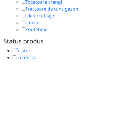
Tocatoare crengi
Tractoare de tuns gazon
Uleiuri utilaje
Unelte
Zootehnie
Status produs
În stoc
La ofertă