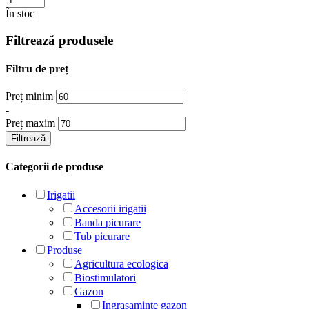
În stoc
Filtrează produsele
Filtru de preț
Preț minim
-
Preț maxim
Filtrează
Categorii de produse
Irigatii
Accesorii irigatii
Banda picurare
Tub picurare
Produse
Agricultura ecologica
Biostimulatori
Gazon
Ingrasaminte gazon