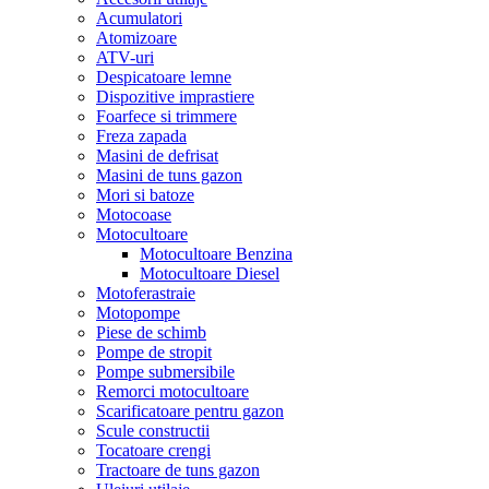
Acumulatori
Atomizoare
ATV-uri
Despicatoare lemne
Dispozitive imprastiere
Foarfece si trimmere
Freza zapada
Masini de defrisat
Masini de tuns gazon
Mori si batoze
Motocoase
Motocultoare
Motocultoare Benzina
Motocultoare Diesel
Motoferastraie
Motopompe
Piese de schimb
Pompe de stropit
Pompe submersibile
Remorci motocultoare
Scarificatoare pentru gazon
Scule constructii
Tocatoare crengi
Tractoare de tuns gazon