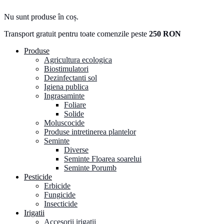
Nu sunt produse în coș.
Transport gratuit pentru toate comenzile peste
250 RON
Produse
Agricultura ecologica
Biostimulatori
Dezinfectanti sol
Igiena publica
Ingrasaminte
Foliare
Solide
Moluscocide
Produse intretinerea plantelor
Seminte
Diverse
Seminte Floarea soarelui
Seminte Porumb
Pesticide
Erbicide
Fungicide
Insecticide
Irigatii
Accesorii irigatii