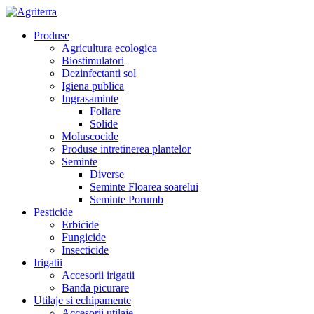
Produse
Agricultura ecologica
Biostimulatori
Dezinfectanti sol
Igiena publica
Ingrasaminte
Foliare
Solide
Moluscocide
Produse intretinerea plantelor
Seminte
Diverse
Seminte Floarea soarelui
Seminte Porumb
Pesticide
Erbicide
Fungicide
Insecticide
Irigatii
Accesorii irigatii
Banda picurare
Utilaje si echipamente
Accesorii utilaje