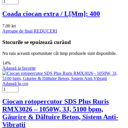
Coada ciocan extra / L[Mm]: 400
7,00
lei
Aproape de final
REDUCERI
Stocurile se epuizează curând
Nu rata această oportunitate cât timp produsele sunt disponibile.
14%
Adaugă la favorite
Adaugă în coș
Ciocan rotopercutor SDS Plus Ruris
RMX3026 – 1050W, 3J, 5100 bpm,
Găurire & Dăltuire Beton, Sistem Anti-
Vibrații