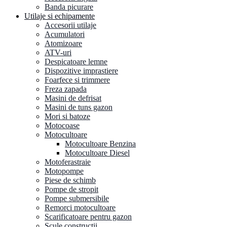
Banda picurare
Utilaje si echipamente
Accesorii utilaje
Acumulatori
Atomizoare
ATV-uri
Despicatoare lemne
Dispozitive imprastiere
Foarfece si trimmere
Freza zapada
Masini de defrisat
Masini de tuns gazon
Mori si batoze
Motocoase
Motocultoare
Motocultoare Benzina
Motocultoare Diesel
Motoferastraie
Motopompe
Piese de schimb
Pompe de stropit
Pompe submersibile
Remorci motocultoare
Scarificatoare pentru gazon
Scule constructii