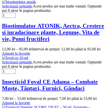
Selectează opțiunile
Acest produs are mai multe variații. Opțiunile
pot fi alese în pagina produsului.
Biostimulator ATONIK, Aectra, Crestere
si inradacinare plante, Legume, Vita de
vie, Pomi fructiferi
12,00
lei
–
95,00
lei
Interval de prețuri: 12,00 lei până la 95,00 lei
Adaugă la favorite
Selectează opțiunile
Acest produs are mai multe variații. Opțiunile
pot fi alese în pagina produsului.
Insecticid Foval CE Adama – Combate
Muște, Țânțari, Furnici, Gândaci
7,00
lei
–
53,00
lei
Interval de prețuri: 7,00 lei până la 53,00 lei
Adaugă la favorite