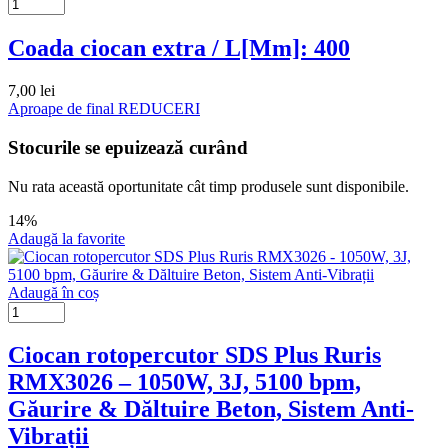
Coada ciocan extra / L[Mm]: 400
7,00
lei
Aproape de final
REDUCERI
Stocurile se epuizează curând
Nu rata această oportunitate cât timp produsele sunt disponibile.
14%
Adaugă la favorite
Adaugă în coș
Ciocan rotopercutor SDS Plus Ruris
RMX3026 – 1050W, 3J, 5100 bpm,
Găurire & Dăltuire Beton, Sistem Anti-
Vibrații