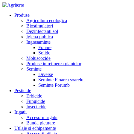
Produse
Agricultura ecologica
Biostimulatori
Dezinfectanti sol
Igiena publica
Ingrasaminte
Foliare
Solide
Moluscocide
Produse intretinerea plantelor
Seminte
Diverse
Seminte Floarea soarelui
Seminte Porumb
Pesticide
Erbicide
Fungicide
Insecticide
Irigatii
Accesorii irigatii
Banda picurare
Utilaje si echipamente
Accesorii utilaje