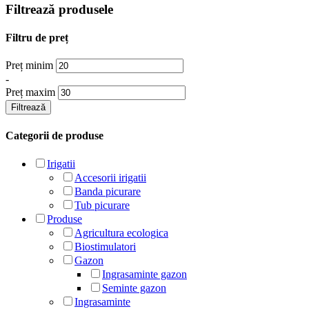
Filtrează produsele
Filtru de preț
Preț minim
-
Preț maxim
Filtrează
Categorii de produse
Irigatii
Accesorii irigatii
Banda picurare
Tub picurare
Produse
Agricultura ecologica
Biostimulatori
Gazon
Ingrasaminte gazon
Seminte gazon
Ingrasaminte