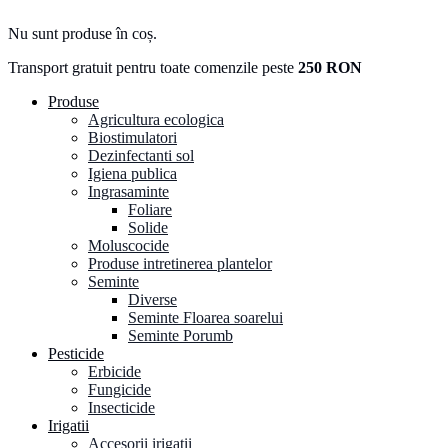
Nu sunt produse în coș.
Transport gratuit pentru toate comenzile peste
250 RON
Produse
Agricultura ecologica
Biostimulatori
Dezinfectanti sol
Igiena publica
Ingrasaminte
Foliare
Solide
Moluscocide
Produse intretinerea plantelor
Seminte
Diverse
Seminte Floarea soarelui
Seminte Porumb
Pesticide
Erbicide
Fungicide
Insecticide
Irigatii
Accesorii irigatii