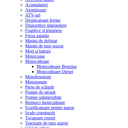
Acumulatori
Atomizoare
ATV-uri
Despicatoare lemne
Dispozitive imprastiere
Foarfece si trimmere
Freza zapada
Masini de defrisat
Masini de tuns gazon
Mori si batoze
Motocoase
Motocultoare
Motocultoare Benzina
Motocultoare Diesel
Motoferastraie
Motopompe
Piese de schimb
Pompe de stropit
Pompe submersibile
Remorci motocultoare
Scarificatoare pentru gazon
Scule constructii
Tocatoare crengi
Tractoare de tuns gazon