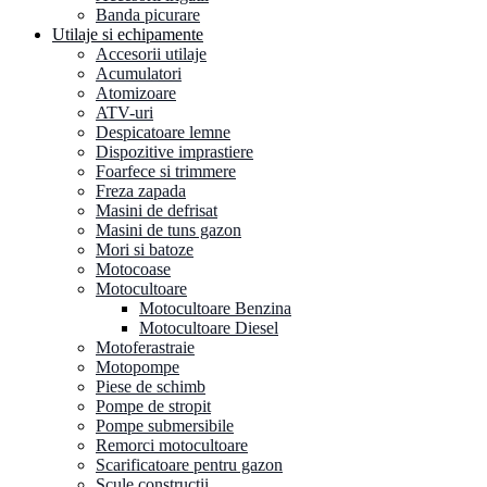
Banda picurare
Utilaje si echipamente
Accesorii utilaje
Acumulatori
Atomizoare
ATV-uri
Despicatoare lemne
Dispozitive imprastiere
Foarfece si trimmere
Freza zapada
Masini de defrisat
Masini de tuns gazon
Mori si batoze
Motocoase
Motocultoare
Motocultoare Benzina
Motocultoare Diesel
Motoferastraie
Motopompe
Piese de schimb
Pompe de stropit
Pompe submersibile
Remorci motocultoare
Scarificatoare pentru gazon
Scule constructii