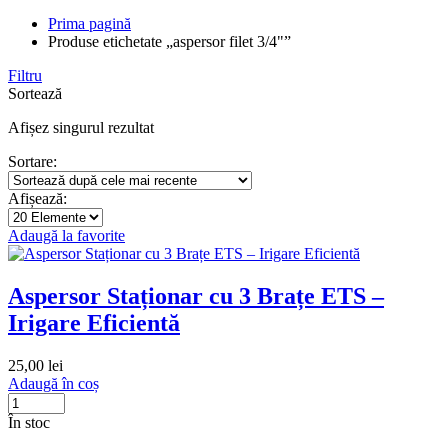
Prima pagină
Produse etichetate „aspersor filet 3/4"”
Filtru
Sortează
Afișez singurul rezultat
Sortare:
Afișează:
Adaugă la favorite
Aspersor Staționar cu 3 Brațe ETS –
Irigare Eficientă
25,00
lei
Adaugă în coș
În stoc