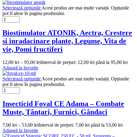
Selectează opțiunile
Acest produs are mai multe variații. Opțiunile
pot fi alese în pagina produsului.
Biostimulator ATONIK, Aectra, Crestere
si inradacinare plante, Legume, Vita de
vie, Pomi fructiferi
12,00
lei
–
95,00
lei
Interval de prețuri: 12,00 lei până la 95,00 lei
Adaugă la favorite
Selectează opțiunile
Acest produs are mai multe variații. Opțiunile
pot fi alese în pagina produsului.
Insecticid Foval CE Adama – Combate
Muște, Țânțari, Furnici, Gândaci
7,00
lei
–
53,00
lei
Interval de prețuri: 7,00 lei până la 53,00 lei
Adaugă la favorite