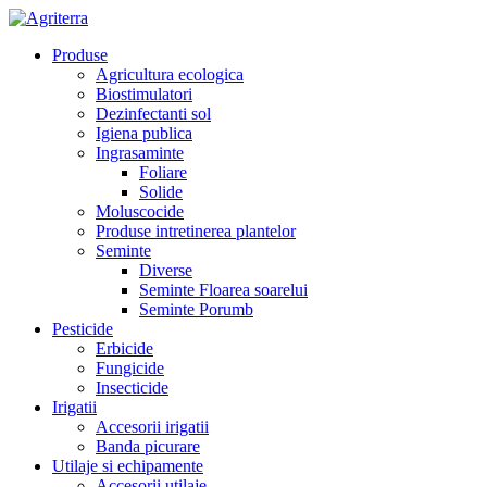
Produse
Agricultura ecologica
Biostimulatori
Dezinfectanti sol
Igiena publica
Ingrasaminte
Foliare
Solide
Moluscocide
Produse intretinerea plantelor
Seminte
Diverse
Seminte Floarea soarelui
Seminte Porumb
Pesticide
Erbicide
Fungicide
Insecticide
Irigatii
Accesorii irigatii
Banda picurare
Utilaje si echipamente
Accesorii utilaje