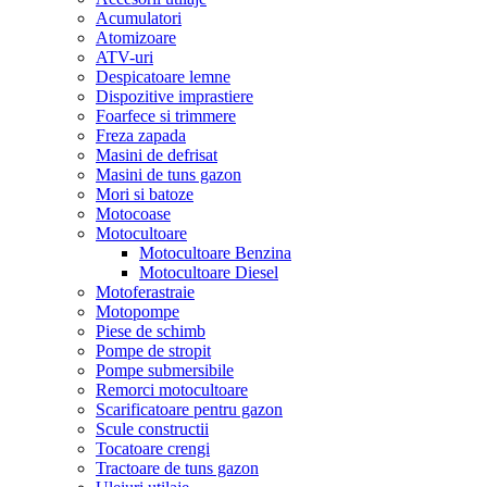
Acumulatori
Atomizoare
ATV-uri
Despicatoare lemne
Dispozitive imprastiere
Foarfece si trimmere
Freza zapada
Masini de defrisat
Masini de tuns gazon
Mori si batoze
Motocoase
Motocultoare
Motocultoare Benzina
Motocultoare Diesel
Motoferastraie
Motopompe
Piese de schimb
Pompe de stropit
Pompe submersibile
Remorci motocultoare
Scarificatoare pentru gazon
Scule constructii
Tocatoare crengi
Tractoare de tuns gazon