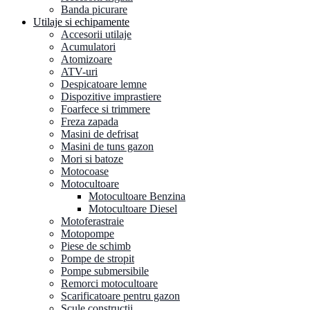
Banda picurare
Utilaje si echipamente
Accesorii utilaje
Acumulatori
Atomizoare
ATV-uri
Despicatoare lemne
Dispozitive imprastiere
Foarfece si trimmere
Freza zapada
Masini de defrisat
Masini de tuns gazon
Mori si batoze
Motocoase
Motocultoare
Motocultoare Benzina
Motocultoare Diesel
Motoferastraie
Motopompe
Piese de schimb
Pompe de stropit
Pompe submersibile
Remorci motocultoare
Scarificatoare pentru gazon
Scule constructii