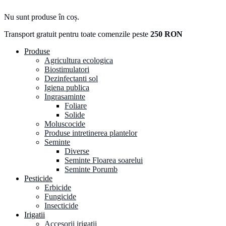
Nu sunt produse în coș.
Transport gratuit pentru toate comenzile peste
250 RON
Produse
Agricultura ecologica
Biostimulatori
Dezinfectanti sol
Igiena publica
Ingrasaminte
Foliare
Solide
Moluscocide
Produse intretinerea plantelor
Seminte
Diverse
Seminte Floarea soarelui
Seminte Porumb
Pesticide
Erbicide
Fungicide
Insecticide
Irigatii
Accesorii irigatii