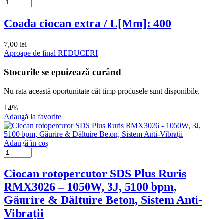
Coada ciocan extra / L[Mm]: 400
7,00
lei
Aproape de final
REDUCERI
Stocurile se epuizează curând
Nu rata această oportunitate cât timp produsele sunt disponibile.
14%
Adaugă la favorite
Adaugă în coș
Ciocan rotopercutor SDS Plus Ruris
RMX3026 – 1050W, 3J, 5100 bpm,
Găurire & Dăltuire Beton, Sistem Anti-
Vibrații