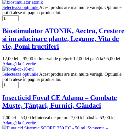
Selectează opțiunile
Acest produs are mai multe variații. Opțiunile
pot fi alese în pagina produsului.
Biostimulator ATONIK, Aectra, Crestere
si inradacinare plante, Legume, Vita de
vie, Pomi fructiferi
12,00
lei
–
95,00
lei
Interval de prețuri: 12,00 lei până la 95,00 lei
Adaugă la favorite
Selectează opțiunile
Acest produs are mai multe variații. Opțiunile
pot fi alese în pagina produsului.
Insecticid Foval CE Adama – Combate
Muște, Țânțari, Furnici, Gândaci
7,00
lei
–
53,00
lei
Interval de prețuri: 7,00 lei până la 53,00 lei
Adaugă la favorite