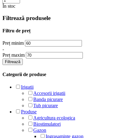
În stoc
Filtrează produsele
Filtru de preț
Preț minim
-
Preț maxim
Filtrează
Categorii de produse
Irigatii
Accesorii irigatii
Banda picurare
Tub picurare
Produse
Agricultura ecologica
Biostimulatori
Gazon
Ingrasaminte gazon