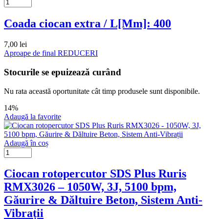
Coada ciocan extra / L[Mm]: 400
7,00
lei
Aproape de final
REDUCERI
Stocurile se epuizează curând
Nu rata această oportunitate cât timp produsele sunt disponibile.
14%
Adaugă la favorite
Adaugă în coș
Ciocan rotopercutor SDS Plus Ruris
RMX3026 – 1050W, 3J, 5100 bpm,
Găurire & Dăltuire Beton, Sistem Anti-
Vibrații