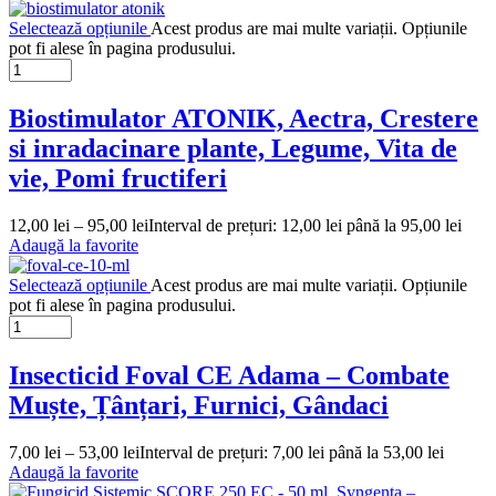
Selectează opțiunile
Acest produs are mai multe variații. Opțiunile
pot fi alese în pagina produsului.
Biostimulator ATONIK, Aectra, Crestere
si inradacinare plante, Legume, Vita de
vie, Pomi fructiferi
12,00
lei
–
95,00
lei
Interval de prețuri: 12,00 lei până la 95,00 lei
Adaugă la favorite
Selectează opțiunile
Acest produs are mai multe variații. Opțiunile
pot fi alese în pagina produsului.
Insecticid Foval CE Adama – Combate
Muște, Țânțari, Furnici, Gândaci
7,00
lei
–
53,00
lei
Interval de prețuri: 7,00 lei până la 53,00 lei
Adaugă la favorite