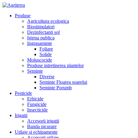
Produse
Agricultura ecologica
Biostimulatori
Dezinfectanti sol
Igiena publica
Ingrasaminte
Foliare
Solide
Moluscocide
Produse intretinerea plantelor
Seminte
Diverse
Seminte Floarea soarelui
Seminte Porumb
Pesticide
Erbicide
Fungicide
Insecticide
Irigatii
Accesorii irigatii
Banda picurare
Utilaje si echipamente
Accesorii utilaje