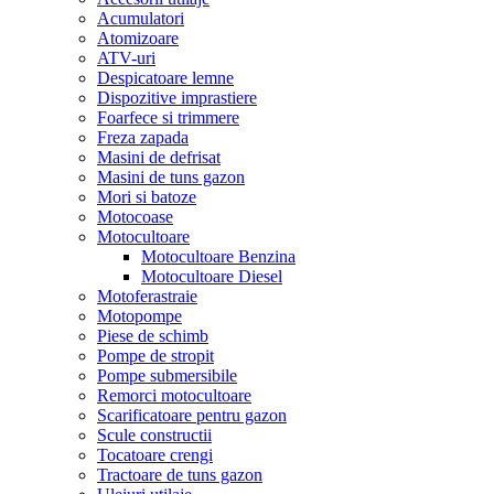
Acumulatori
Atomizoare
ATV-uri
Despicatoare lemne
Dispozitive imprastiere
Foarfece si trimmere
Freza zapada
Masini de defrisat
Masini de tuns gazon
Mori si batoze
Motocoase
Motocultoare
Motocultoare Benzina
Motocultoare Diesel
Motoferastraie
Motopompe
Piese de schimb
Pompe de stropit
Pompe submersibile
Remorci motocultoare
Scarificatoare pentru gazon
Scule constructii
Tocatoare crengi
Tractoare de tuns gazon