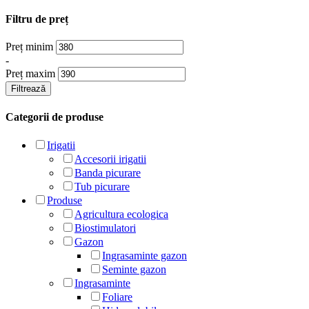
Filtru de preț
Preț minim
-
Preț maxim
Filtrează
Categorii de produse
Irigatii
Accesorii irigatii
Banda picurare
Tub picurare
Produse
Agricultura ecologica
Biostimulatori
Gazon
Ingrasaminte gazon
Seminte gazon
Ingrasaminte
Foliare