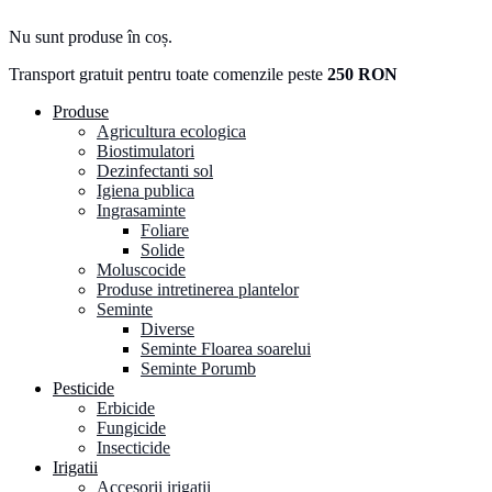
Nu sunt produse în coș.
Transport gratuit pentru toate comenzile peste
250 RON
Produse
Agricultura ecologica
Biostimulatori
Dezinfectanti sol
Igiena publica
Ingrasaminte
Foliare
Solide
Moluscocide
Produse intretinerea plantelor
Seminte
Diverse
Seminte Floarea soarelui
Seminte Porumb
Pesticide
Erbicide
Fungicide
Insecticide
Irigatii
Accesorii irigatii