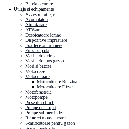
Banda picurare
Utilaje si echipamente
Accesorii utilaje
Acumulatori
Atomizoare
ATV-uri
Despicatoare lemne
Dispozitive imprastiere
Foarfece si trimmere
Freza zapada
Masini de defrisat
Masini de tuns gazon
Mori si batoze
Motocoase
Motocultoare
Motocultoare Benzina
Motocultoare Diesel
Motoferastraie
Motopompe
Piese de schimb
Pompe de stropit
Pompe submersibile
Remorci motocultoare
Scarificatoare pentru gazon
Scule constructii