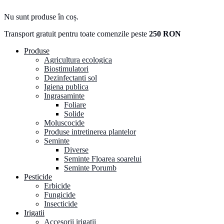
Nu sunt produse în coș.
Transport gratuit pentru toate comenzile peste
250 RON
Produse
Agricultura ecologica
Biostimulatori
Dezinfectanti sol
Igiena publica
Ingrasaminte
Foliare
Solide
Moluscocide
Produse intretinerea plantelor
Seminte
Diverse
Seminte Floarea soarelui
Seminte Porumb
Pesticide
Erbicide
Fungicide
Insecticide
Irigatii
Accesorii irigatii