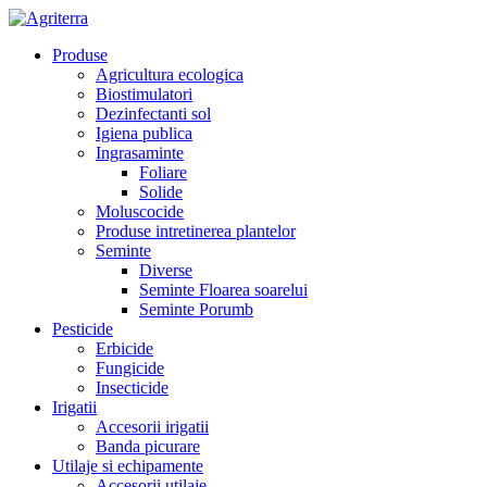
Produse
Agricultura ecologica
Biostimulatori
Dezinfectanti sol
Igiena publica
Ingrasaminte
Foliare
Solide
Moluscocide
Produse intretinerea plantelor
Seminte
Diverse
Seminte Floarea soarelui
Seminte Porumb
Pesticide
Erbicide
Fungicide
Insecticide
Irigatii
Accesorii irigatii
Banda picurare
Utilaje si echipamente
Accesorii utilaje