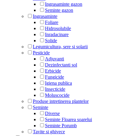
Ingrasaminte gazon
Seminte gazon
Ingrasaminte
Foliare
Hidrosolubile
Inradacinare
Solide
Legumicultura, sere si solarii
Pesticide
Adjuvanti
Dezinfectanti sol
Erbicide
Fungicide
Igiena publica
Insecticide
Moluscocide
Produse intretinerea plantelor
Seminte
Diverse
Seminte Floarea soarelui
Seminte Porumb
Tavite si ghivece