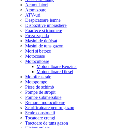
Acumulatori
Atomizoare
ATV-uri
Despicatoare lemne
Dispozitive imprastiere
Foarfece si trimmere
Freza zapada
Masini de defrisat
Masini de tuns gazon
Mori si batoze
Motocoase
Motocultoare
Motocultoare Benzina
Motocultoare Diesel
Motoferastraie
Motopompe
Piese de schimb
Pompe de stropit
Pompe submersibile
Remorci motocultoare
Scarificatoare pentru gazon
Scule constructii
Tocatoare crengi
Tractoare de tuns gazon