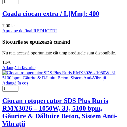
Coada ciocan extra / L[Mm]: 400
7,00
lei
Aproape de final
REDUCERI
Stocurile se epuizează curând
Nu rata această oportunitate cât timp produsele sunt disponibile.
14%
Adaugă la favorite
Adaugă în coș
Ciocan rotopercutor SDS Plus Ruris
RMX3026 – 1050W, 3J, 5100 bpm,
Găurire & Dăltuire Beton, Sistem Anti-
Vibrații