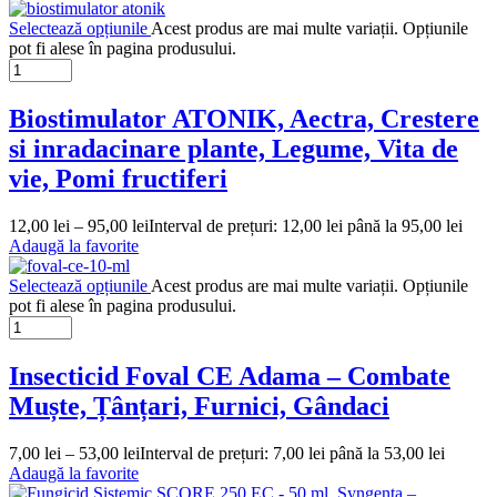
Selectează opțiunile
Acest produs are mai multe variații. Opțiunile
pot fi alese în pagina produsului.
Biostimulator ATONIK, Aectra, Crestere
si inradacinare plante, Legume, Vita de
vie, Pomi fructiferi
12,00
lei
–
95,00
lei
Interval de prețuri: 12,00 lei până la 95,00 lei
Adaugă la favorite
Selectează opțiunile
Acest produs are mai multe variații. Opțiunile
pot fi alese în pagina produsului.
Insecticid Foval CE Adama – Combate
Muște, Țânțari, Furnici, Gândaci
7,00
lei
–
53,00
lei
Interval de prețuri: 7,00 lei până la 53,00 lei
Adaugă la favorite