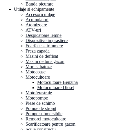
Banda picurare
Utilaje si echipamente
Accesorii utilaje
Acumulatori
Atomizoare
ATV-uri
Despicatoare lemne
Dispozitive imprastiere
Foarfece si trimmere
Freza zapada
Masini de defrisat
Masini de tuns gazon
Mori si batoze
Motocoase
Motocultoare
Motocultoare Benzina
Motocultoare Diesel
Motoferastraie
Motopompe
Piese de schimb
Pompe de stropit
Pompe submersibile
Remorci motocultoare
Scarificatoare pentru gazon
Scule constructii