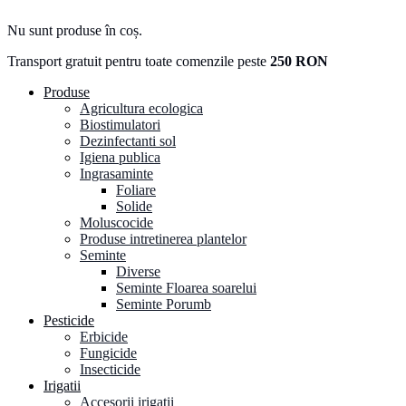
Nu sunt produse în coș.
Transport gratuit pentru toate comenzile peste
250 RON
Produse
Agricultura ecologica
Biostimulatori
Dezinfectanti sol
Igiena publica
Ingrasaminte
Foliare
Solide
Moluscocide
Produse intretinerea plantelor
Seminte
Diverse
Seminte Floarea soarelui
Seminte Porumb
Pesticide
Erbicide
Fungicide
Insecticide
Irigatii
Accesorii irigatii