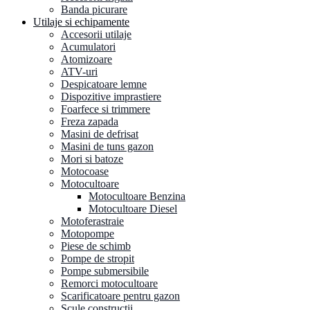
Banda picurare
Utilaje si echipamente
Accesorii utilaje
Acumulatori
Atomizoare
ATV-uri
Despicatoare lemne
Dispozitive imprastiere
Foarfece si trimmere
Freza zapada
Masini de defrisat
Masini de tuns gazon
Mori si batoze
Motocoase
Motocultoare
Motocultoare Benzina
Motocultoare Diesel
Motoferastraie
Motopompe
Piese de schimb
Pompe de stropit
Pompe submersibile
Remorci motocultoare
Scarificatoare pentru gazon
Scule constructii