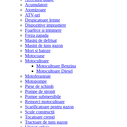
Acumulatori
Atomizoare
ATV-uri
Despicatoare lemne
Dispozitive imprastiere
Foarfece si trimmere
Freza zapada
Masini de defrisat
Masini de tuns gazon
Mori si batoze
Motocoase
Motocultoare
Motocultoare Benzina
Motocultoare Diesel
Motoferastraie
Motopompe
Piese de schimb
Pompe de stropit
Pompe submersibile
Remorci motocultoare
Scarificatoare pentru gazon
Scule constructii
Tocatoare crengi
Tractoare de tuns gazon