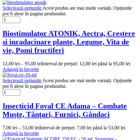
Selectează opțiunile
Acest produs are mai multe variații. Opțiunile
pot fi alese în pagina produsului.
Biostimulator ATONIK, Aectra, Crestere
si inradacinare plante, Legume, Vita de
vie, Pomi fructiferi
12,00
lei
–
95,00
lei
Interval de prețuri: 12,00 lei până la 95,00 lei
Adaugă la favorite
Selectează opțiunile
Acest produs are mai multe variații. Opțiunile
pot fi alese în pagina produsului.
Insecticid Foval CE Adama – Combate
Muște, Țânțari, Furnici, Gândaci
7,00
lei
–
53,00
lei
Interval de prețuri: 7,00 lei până la 53,00 lei
Adaugă la favorite