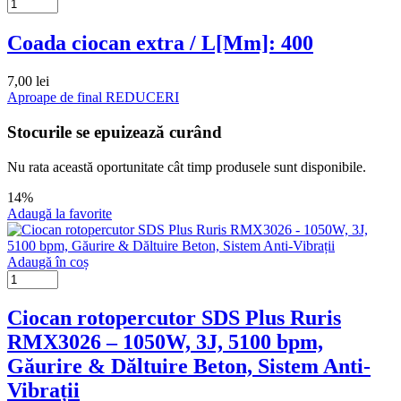
Coada ciocan extra / L[Mm]: 400
7,00
lei
Aproape de final
REDUCERI
Stocurile se epuizează curând
Nu rata această oportunitate cât timp produsele sunt disponibile.
14%
Adaugă la favorite
Adaugă în coș
Ciocan rotopercutor SDS Plus Ruris
RMX3026 – 1050W, 3J, 5100 bpm,
Găurire & Dăltuire Beton, Sistem Anti-
Vibrații