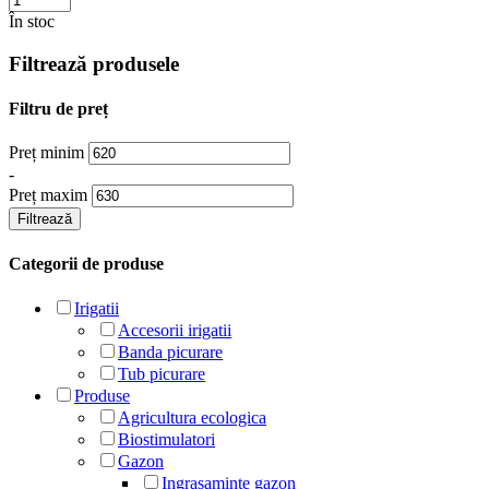
În stoc
Filtrează produsele
Filtru de preț
Preț minim
-
Preț maxim
Filtrează
Categorii de produse
Irigatii
Accesorii irigatii
Banda picurare
Tub picurare
Produse
Agricultura ecologica
Biostimulatori
Gazon
Ingrasaminte gazon