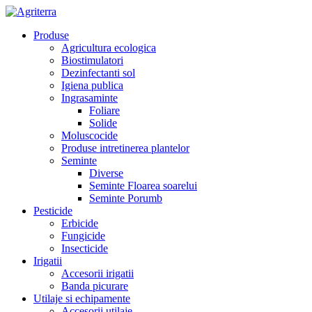
Produse
Agricultura ecologica
Biostimulatori
Dezinfectanti sol
Igiena publica
Ingrasaminte
Foliare
Solide
Moluscocide
Produse intretinerea plantelor
Seminte
Diverse
Seminte Floarea soarelui
Seminte Porumb
Pesticide
Erbicide
Fungicide
Insecticide
Irigatii
Accesorii irigatii
Banda picurare
Utilaje si echipamente
Accesorii utilaje